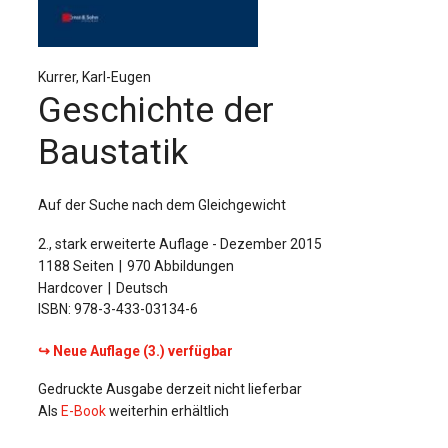
Für Autor:innen
Verlag
Kurrer, Karl-Eugen
Sprache / Language: DE
Sprache / Language: EN
Geschichte der
Baustatik
Auf der Suche nach dem Gleichgewicht
2., stark erweiterte Auflage - Dezember 2015
1188 Seiten
970 Abbildungen
Hardcover
Deutsch
ISBN: 978-3-433-03134-6
↪ Neue Auflage (3.) verfügbar
Gedruckte Ausgabe derzeit nicht lieferbar
Als
E-Book
weiterhin erhältlich