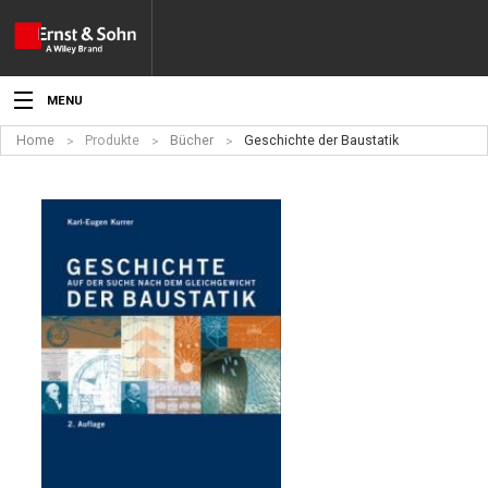
MENU
Home
Produkte
Bücher
Geschichte der Baustatik
Aktuelles
Veranstaltungen
Angebote
Fachgebiete
Produkte
Werben
Service