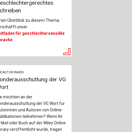
ch
eschlechtergerechtes
chreiben
u
inen Überblick zu diesem Thema
rschafft unser
au
eitfaden für geschlechtersensible
prache
bau
R AUTOR:INNEN
onderausschüttung der VG
ort
ie möchten an der
onderausschüttung der VG Wort für
torinnen und Autoren von Online-
blikationen teilnehmen? Wenn Ihr
tikel oder Buch auf der Wiley Online
brary veröffentlicht wurde, tragen