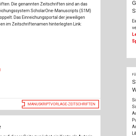
Baustoffe
Sachbu
G
ften. Die genannten Zeitschriften sind an das
S
ichungssystem ScholarOne-Manuscripts (S1M)
Bautechnikgeschichte
Stahlba
pelt. Das Einreichungsportal der jeweiligen
E
den im Zeitschriftenamen hinterlegten Link:
ve
Betonbau
Tunnelb
L
S
Brückenbau
Verbund
E&S Zeitlos
g
FÜ
S
W
S
MANUSKRIPTVORLAGE-ZEITSCHRIFTEN
S
Au
Pu
e
Ar
Li