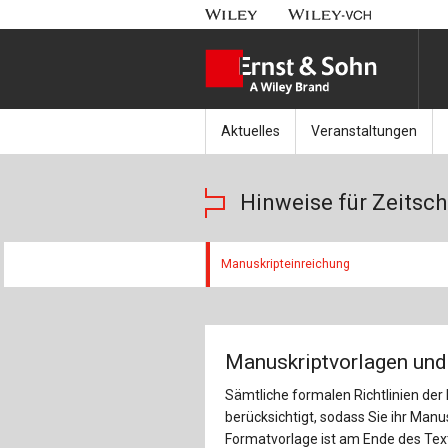
Aktuelles
Veranstaltungen
Nachrichten
Münchener Kranbahnt
Hinweise für Zeitsch
Aktuell erschienen
Fachkonferenz Brück
Manuskripteinreichung
Erscheint in Kürze
Symposium Ingenieur
Beton-Kalender-Tag 2
Manuskriptvorlagen und
Veranstaltungskalen
Sämtliche formalen Richtlinien der
berücksichtigt, sodass Sie ihr Manus
Formatvorlage ist am Ende des Textb