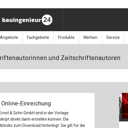
Angebote
Fachgebiete
Produkte
Werben
Service
ag (11.9.26)
Stellenmarkt
Architektur
Bücher
Media-Planung
Info-Materia
Geotech
riftenautorinnen und Zeitschriftenautoren
enbautage (10.–11.11.26)
Sonderdrucke
Bauausführung
Kalender / Jahrbücher
Presse
Glasbau
baukunst (26.11.26)
Kalender-Preisreduzierung
Bauen im Bestand
Zeitschriften
Newsletter 
Grundla
027 (3.12.26)
Baumanagement
Themenhefte
FAQ
Holzbau
 Online-Einreichung
der
Bauphysik
Artikeldatenbank / Kalenderrecherche
Wiley Online
Ingenie
 Ernst & Sohn GmbH sind in der Vorlage
Baurecht
Mauerw
kript direkt darin erstellen können. Die
locks zum Download hinterlegt. Sie gilt für die