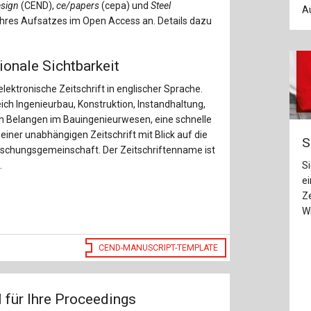
esign
(CEND),
ce/papers
(cepa) und
Steel
Au
 Ihres Aufsatzes im Open Access an. Details dazu
ionale Sichtbarkeit
 elektronische Zeitschrift in englischer Sprache.
ich Ingenieurbau, Konstruktion, Instandhaltung,
n Belangen im Bauingenieurwesen, eine schnelle
 einer unabhängigen Zeitschrift mit Blick auf die
S
orschungsgemeinschaft. Der Zeitschriftenname ist
.
S
ei
Ze
Wi
CEND-MANUSCRIPT-TEMPLATE
 für Ihre Proceedings