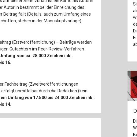
 auf dieser Seite zunächst ein Konto als Autorin
Si
r Autor:in bestimmt bei der Einreichung des
al
r Beitrag fällt (Details, auch zum Umfang eines
ww
chriften, stehen in der Manuskriptvorlage):
de
Di
Er
beitrag (Erstveröffentlichung) – Beiträge werden
a
gigen Gutachtern im Peer-Review-Verfahren
 Umfang von ca. 28.000 Zeichen inkl.
is 16.
rter Fachbeitrag (Zweitveröffentlichungen
rfolgt unmittelbar durch die Redaktion (kein
 ein Umfang von 17.500 bis 24.000 Zeichen inkl.
is 14.
D
Di
Wi
B