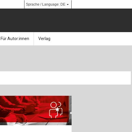
Für Autor:innen
Verlag
l
nik
Bücher
Über Ernst & Sohn
Kalender
Ansprechpartner:innen
& Social Media
gen
Zeitschriften
So finden Sie uns
bauingenieur24 – Berufsportal
 Library
urbau
Ingenieurbaupreis
erkbau
Studentenförderung