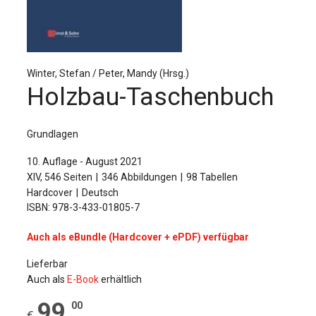
Für Autor:innen
Verlag
Sprache / Language: DE
Sprache / Language: EN
Winter, Stefan / Peter, Mandy (Hrsg.)
Holzbau-Taschenbuch
Grundlagen
10. Auflage - August 2021
XIV, 546 Seiten
346 Abbildungen
98 Tabellen
Hardcover
Deutsch
ISBN: 978-3-433-01805-7
Auch als eBundle (Hardcover + ePDF) verfügbar
Lieferbar
Auch als
E-Book
erhältlich
99
,
00
€