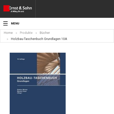
MENU
Home
Produkte
Bücher
Aktuelles
Holzbau-Taschenbuch Grundlagen 10A
Veranstaltungen
Angebote
Fachgebiete
Produkte
Werben
Service