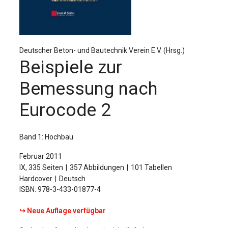
Für Autor:innen
Verlag
Sprache / Language: DE
Sprache / Language: EN
Deutscher Beton- und Bautechnik Verein E.V. (Hrsg.)
Beispiele zur
Bemessung nach
Eurocode 2
Band 1: Hochbau
Februar 2011
IX, 335 Seiten
357 Abbildungen
101 Tabellen
Hardcover
Deutsch
ISBN: 978-3-433-01877-4
↪ Neue Auflage verfügbar