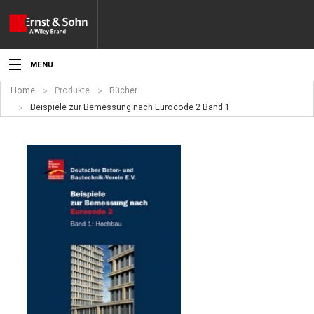
MENU
Home
Produkte
Bücher
Aktuelles
Beispiele zur Bemessung nach Eurocode 2 Band 1
Veranstaltungen
Angebote
Fachgebiete
Produkte
Werben
Service