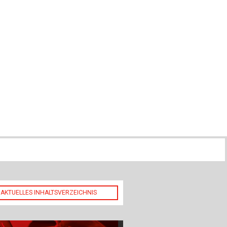
ch
u
au
bau
AKTUELLES INHALTSVERZEICHNIS