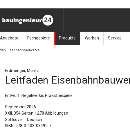
Angebote
Fachgebiete
Produkte
Werben
Service
aden Eisenbahnbauwerke
ag (11.9.26)
Stellenmarkt
Architektur
Bücher
Media-Planung
Info-Materia
Geotech
enbautage (10.–11.11.26)
Sonderdrucke
Bauausführung
Kalender / Jahrbücher
Presse
Glasbau
Erdmenger, Moritz
Leitfaden Eisenbahnbauwe
baukunst (26.11.26)
Kalender-Preisreduzierung
Bauen im Bestand
Zeitschriften
Newsletter 
Grundla
027 (3.12.26)
Baumanagement
Themenhefte
FAQ
Holzbau
Entwurf, Regelwerke, Praxisbeispiele
der
Bauphysik
Artikeldatenbank / Kalenderrecherche
Wiley Online
Ingenie
September 2026
XXII, 354 Seiten
278 Abbildungen
Baurecht
Mauerw
Softcover
Deutsch
ISBN: 978-3-433-03492-7