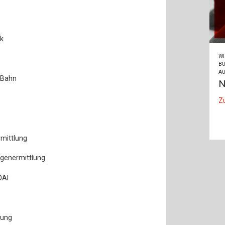
ik
WI
BÜ
AU
n Bahn
N
Z
rmittlung
agenermittlung
OAI
nung