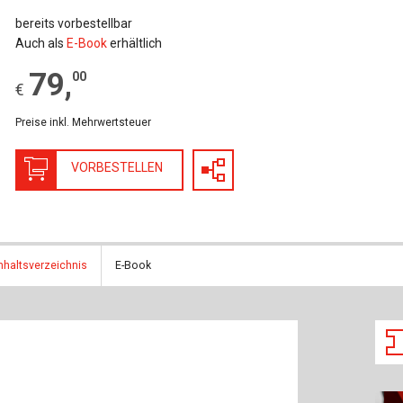
Baustoffe
Sachbu
bereits vorbestellbar
Auch als
E-Book
erhältlich
Bautechnikgeschichte
Stahlba
79
,
00
€
Betonbau
Tunnelb
Preise inkl. Mehrwertsteuer
Brückenbau
Verbund
VORBESTELLEN
E&S Zeitlos
nhaltsverzeichnis
E-Book