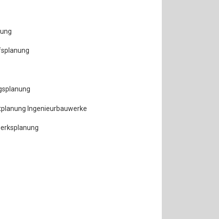
nung
fsplanung
gsplanung
ktplanung Ingenieurbauwerke
werksplanung