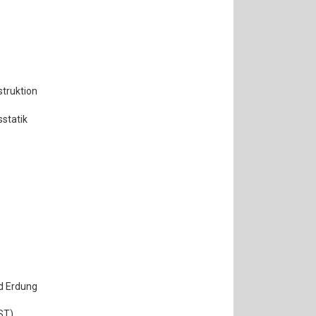
truktion
statik
d Erdung
ST)