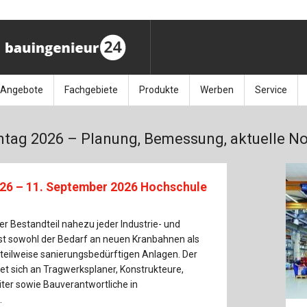
Angebote
Fachgebiete
Produkte
Werben
Service
ag (11.9.26)
Stellenmarkt
Architektur
Bücher
Media-Planung
Info-Materia
Geotech
tag 2026 – Planung, Bemessung, aktuelle N
enbautage (10.–11.11.26)
Sonderdrucke
Bauausführung
Kalender / Jahrbücher
Presse
Glasbau
baukunst (26.11.26)
Kalender-Preisreduzierung
Bauen im Bestand
Zeitschriften
Newsletter 
Grundla
26 – 11. September 2026 Hochschule
027 (3.12.26)
Baumanagement
Themenhefte
FAQ
Holzbau
er Bestandteil nahezu jeder Industrie- und
st sowohl der Bedarf an neuen Kranbahnen als
der
Bauphysik
Artikeldatenbank / Kalenderrecherche
Wiley Online
Ingenie
teilweise sanierungsbedürftigen Anlagen. Der
t sich an Tragwerksplaner, Konstrukteure,
Baurecht
Mauerw
iter sowie Bauverantwortliche in
.