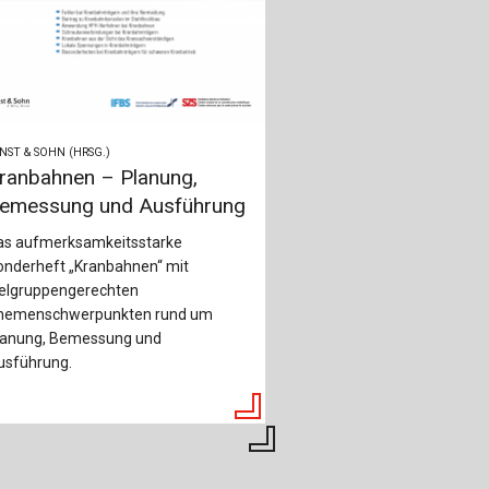
NST & SOHN (HRSG.)
ranbahnen – Planung,
emessung und Ausführung
as aufmerksamkeitsstarke
onderheft „Kranbahnen“ mit
ielgruppengerechten
hemenschwerpunkten rund um
lanung, Bemessung und
usführung.