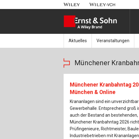
Aktuelles
Veranstaltungen
Nachrichten
Münchener Kranbahnt
Münchener Kranbahn
Aktuell erschienen
Fachkonferenz Brück
Erscheint in Kürze
Symposium Ingenieur
Münchener Kranbahntag 20
München & Online
Beton-Kalender-Tag 2
Krananlagen sind ein unverzichtbar
Gewerbehalle. Entsprechend groß i
Veranstaltungskalen
auch der Bestand an bestehenden, 
Münchener Kranbahntag 2026 richte
Prüfingenieure, Richtmeister, Baule
Industriebetrieben mit Krananlagen