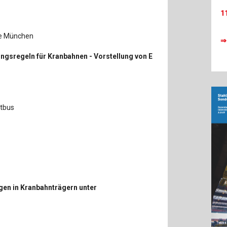
1
ule München
⇒
gsregeln für Kranbahnen - Vorstellung von E
ttbus
gen in Kranbahnträgern unter