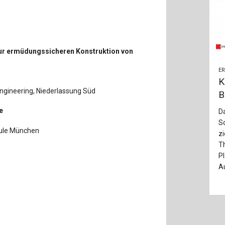
zur ermüdungssicheren Konstruktion von
ER
K
Engineering, Niederlassung Süd
B
e
D
S
hule München
z
T
P
A