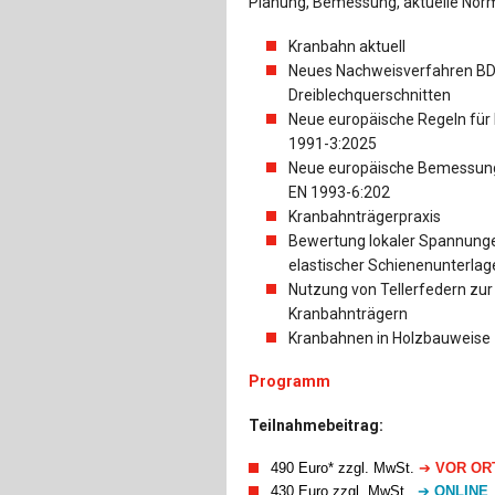
Planung, Bemessung, aktuelle Nor
Kranbahn aktuell
Neues Nachweisverfahren BDK
Dreiblechquerschnitten
Neue europäische Regeln für 
1991-3:2025
Neue europäische Bemessungs
EN 1993-6:202
Kranbahnträgerpraxis
Bewertung lokaler Spannunge
elastischer Schienenunterlag
Nutzung von Tellerfedern zu
Kranbahnträgern
Kranbahnen in Holzbauweise
Programm
Teilnahmebeitrag:
490 Euro* zzgl. MwSt
.
➔
VOR O
430 Euro
zzgl. MwSt.
➔
ONLINE