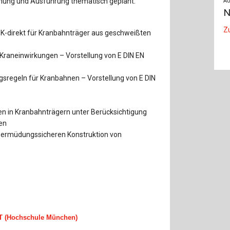
mung und Ausführung thematisch geplant:
AU
N
Z
-direkt für Kranbahnträger aus geschweißten
Kraneinwirkungen – Vorstellung von E DIN EN
regeln für Kranbahnen – Vorstellung von E DIN
n in Kranbahnträgern unter Berücksichtigung
en
r ermüdungssicheren Konstruktion von
RT
(Hochschule München)