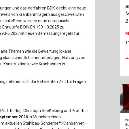
Baustoffe
Sachbu
J
lungen und das Verfahren BDK-direkt, eine neue
M
achweis von Kranbahnträgern aus geschweißten
Bautechnikgeschichte
Stahlba
2
. Anschließend werden neue europäische
ie Entwürfe E DIN EN 1991-3:2025 zu
Betonbau
Tunnelb
M
1993-6:202 mit neuen Bemessungsregeln für
Brückenbau
Verbund
1
nahe Themen wie die Bewertung lokaler
E&S Zeitlos
 elastischer Schienenunterlagen, Nutzung von
⇒
n Konstruktion sowie Kranbahnen in
ng nehmen sich die Referenten Zeit für Fragen
of. Dr.-Ing. Christoph Seeßelberg und Prof.-Dr.-
September 2026
in München einen
WI
dem aktuellen Stahlbau-Sonderheft Kranbahnen –
BÜ