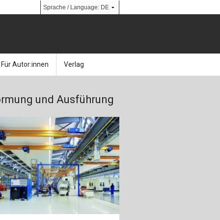
Für Autor:innen
Verlag
l
nik
Bücher
Über Ernst & Sohn
ormung und Ausführung
Kalender
Ansprechpartner:innen
& Social Media
gen
Zeitschriften
So finden Sie uns
bauingenieur24 – Berufsportal
 Library
urbau
Ingenieurbaupreis
erkbau
Studentenförderung