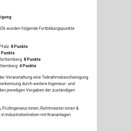
nigung
26 wurden folgende Fortbildungspunkte
Pfalz:
8 Punkte
 Punkte
ürttemberg:
8 Punkte
ttemberg:
4 Punkte
der Veranstaltung eine Teilnahmebescheinigung
Anerkennung durch weitere Ingenieur- und
den jeweiligen Vorgaben der zuständigen
 Prüfingenieur:innen, Richtmeister:innen &
e in Industriebetrieben mit Krananlagen