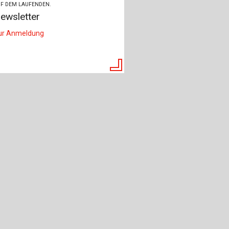
ch
F DEM LAUFENDEN.
ewsletter
u
ur Anmeldung
au
bau