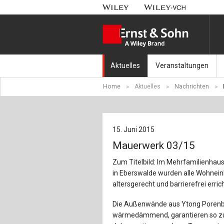
Aktuelles
Veranstaltungen
Home
Aktuelles
Nachrichten
Nachrichten
Münchener Kranbahnt
Aktuell erschienen
Fachkonferenz Brück
15. Juni 2015
Erscheint in Kürze
Symposium Ingenieur
Mauerwerk 03/15
Beton-Kalender-Tag 2
Zum Titelbild: Im Mehrfamilienhaus
in Eberswalde wurden alle Wohnein
Veranstaltungskalen
altersgerecht und barrierefrei erric
Die Außenwände aus Ytong Porenb
wärmedämmend, garantieren so zu