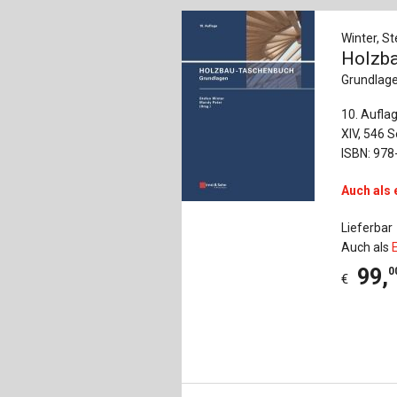
Winter, St
Holzb
Grundlag
10. Aufla
XIV, 546 S
ISBN: 978
Auch als 
Lieferbar
Auch als
99
,
0
€