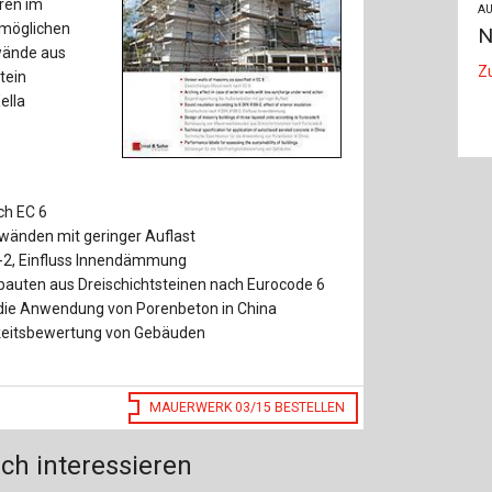
ren im
Baustoffe
Sachbu
AU
tmöglichen
N
wände aus
Bautechnikgeschichte
Stahlba
Z
tein
ella
Betonbau
Tunnelb
Brückenbau
Verbund
E&S Zeitlos
ch EC 6
änden mit geringer Auflast
9-2, Einfluss Innendämmung
uten aus Dreischichtsteinen nach Eurocode 6
 die Anwendung von Porenbeton in China
gkeitsbewertung von Gebäuden
MAUERWERK 03/15 BESTELLEN
ch interessieren