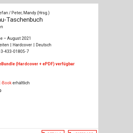
efan / Peter, Mandy (Hrsg.)
au-Taschenbuch
en
ge – August 2021
eiten
Hardcover
Deutsch
-3-433-01805-7
eBundle (Hardcover + ePDF) verfügbar
E-Book
erhältlich
0