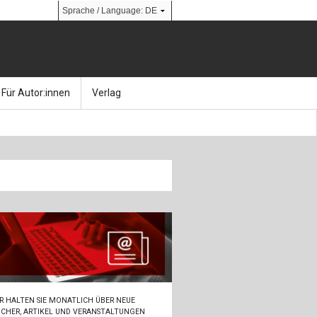
Für Autor:innen
Verlag
l
nik
Bücher
Über Ernst & Sohn
Kalender
Ansprechpartner:innen
& Social Media
gen
Zeitschriften
So finden Sie uns
bauingenieur24 – Berufsportal
 Library
urbau
Ingenieurbaupreis
erkbau
Studentenförderung
R HALTEN SIE MONATLICH ÜBER NEUE
CHER, ARTIKEL UND VERANSTALTUNGEN