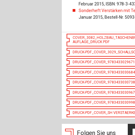
Februar 2015, ISBN: 978-3-4
Sonderheft Verstärken mit Te
Januar 2015, Bestell-Nr. 509
COVER_3082_HOLZBAU_TASCHENBU
AUFLAGE_DRUCK PDF
DRUCK-PDF_COVER_3029_SCHALL
DRUCK-PDF_COVER_978343302967
DRUCK-PDF_COVER_978343303068
DRUCK-PDF_COVER_978343303073
DRUCK-PDF_COVER_9783433030967
DRUCK-PDF_COVER_978343303099
DRUCK-PDF_COVER_SH VERSTAERKE
Folgen Sie uns