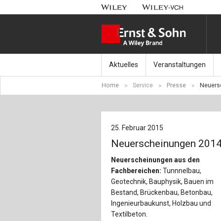
Aktuelles
Veranstaltungen
Home
Service
Presse
Neuers
Nachrichten
Münchener Kranbahnt
Aktuell erschienen
Fachkonferenz Brück
25. Februar 2015
Erscheint in Kürze
Symposium Ingenieur
Neuerscheinungen 201
Beton-Kalender-Tag 2
Neuerscheinungen aus den
Fachbereichen:
Tunnnelbau,
Veranstaltungskalen
Geotechnik, Bauphysik, Bauen im
Bestand, Brückenbau, Betonbau,
Ingenieurbaukunst, Holzbau und
Textilbeton.