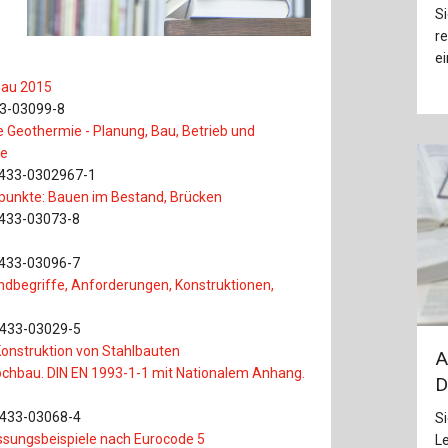
Baustoffe
Sachbu
Si
re
Bautechnikgeschichte
Stahlba
ei
bau 2015
Betonbau
Tunnelb
33-03099-8
Geothermie - Planung, Bau, Betrieb und
Brückenbau
Verbund
ie
-433-0302967-1
E&S Zeitlos
unkte: Bauen im Bestand, Brücken
-433-03073-8
-433-03096-7
dbegriffe, Anforderungen, Konstruktionen,
-433-03029-5
nstruktion von Stahlbauten
A
ochbau. DIN EN 1993-1-1 mit Nationalem Anhang.
D
-433-03068-4
Si
ungsbeispiele nach Eurocode 5
L