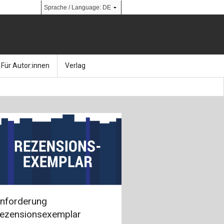
Für Autor:innen
Verlag
l
nik
Bücher
Über Ernst & Sohn
Kalender
Ansprechpartner:innen
& Social Media
gen
Zeitschriften
So finden Sie uns
bauingenieur24 – Berufsportal
 Library
urbau
Ingenieurbaupreis
nforderung
erkbau
Studentenförderung
ezensionsexemplar