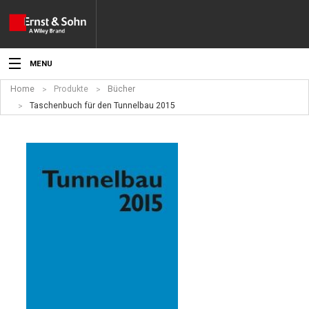
MENU
Home
Produkte
Bücher
Aktuelles
Taschenbuch für den Tunnelbau 2015
Veranstaltungen
Angebote
Fachgebiete
Produkte
Werben
Service