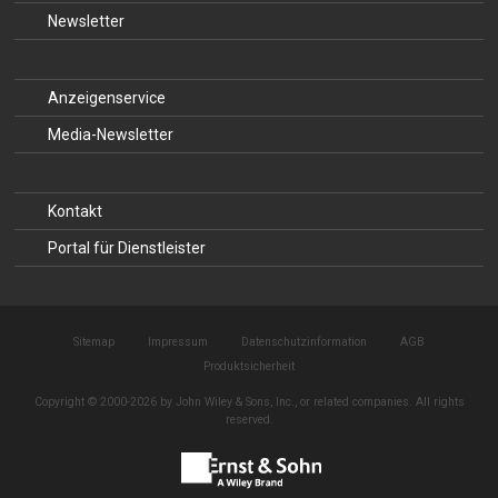
Newsletter
Anzeigenservice
Media-Newsletter
Kontakt
Portal für Dienstleister
Sitemap
Impressum
Datenschutzinformation
AGB
Produktsicherheit
Copyright © 2000-2026 by John Wiley & Sons, Inc., or related companies. All rights
reserved.