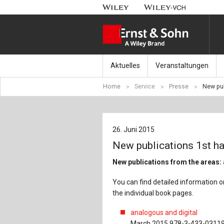
Aktuelles
Veranstaltungen
Home
Service
Presse
New pub
Nachrichten
Münchener Kranbahnt
Aktuell erschienen
Fachkonferenz Brück
26. Juni 2015
Erscheint in Kürze
Symposium Ingenieur
New publications 1st ha
Beton-Kalender-Tag 2
New publications from the areas:
Veranstaltungskalen
You can find detailed information o
the individual book pages.
analogous and digital
March 2015 978-3-433-03119