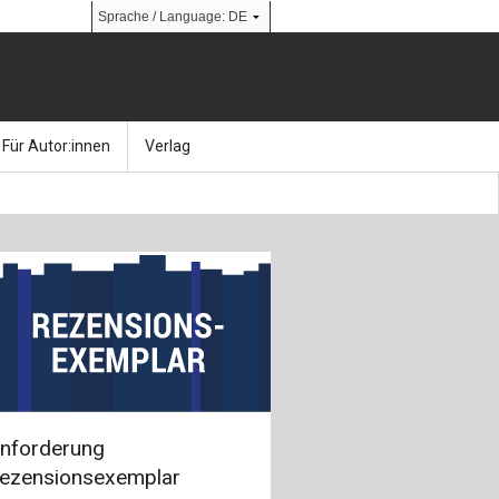
Für Autor:innen
Verlag
l
nik
Bücher
Über Ernst & Sohn
Kalender
Ansprechpartner:innen
& Social Media
gen
Zeitschriften
So finden Sie uns
bauingenieur24 – Berufsportal
 Library
urbau
Ingenieurbaupreis
nforderung
erkbau
Studentenförderung
ezensionsexemplar