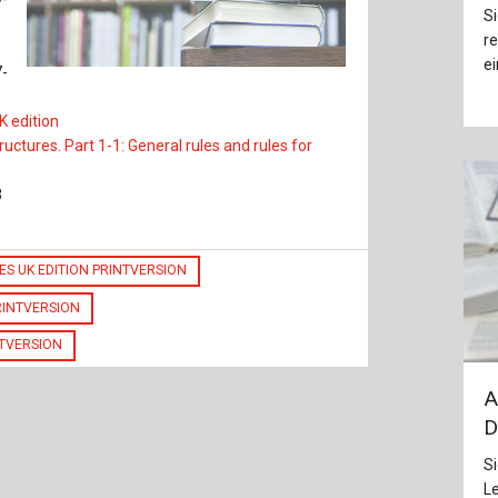
Baustoffe
Sachbu
Si
re
Bautechnikgeschichte
Stahlba
ei
-
Betonbau
Tunnelb
K edition
ructures. Part 1-1: General rules and rules for
Brückenbau
Verbund
3
E&S Zeitlos
ES UK EDITION PRINTVERSION
RINTVERSION
NTVERSION
A
D
Si
L