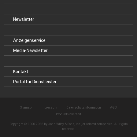
Newsletter
Anzeigenservice
Media-Newsletter
Kontakt
Portal für Dienstleister
Sitemap
Impressum
Datenschutzinformation
AGB
Produktsicherheit
Copyright © 2000-2026 by John Wiley & Sons, Inc., or related companies. All rights
reserved.