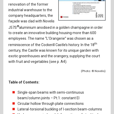
Für Autor:innen
renovation of the former
industrial warehouse to the
Verlag
company headquarters, the
façade was clad with Novelis
Sprache / Language: DE
Sprache / Language: EN
®
J57S
aluminium anodised in a golden champagne in order
to create an innovative building housing more than 600
employees. The name “L’Orangerie” was chosen as a
th
reminiscence of the Cockerill Castle’s history. In the 18
century, the Castle was known for its unique garden with
exotic greenhouses and the orangery, supplying the court
with fruit and vegetables (see p. A4).
(Photo: © Novelis)
Table of Contents:
Single-span beams with semi-continuous
beam/column joints – Pt.1: constant EI
Circular hollow through plate connections
Lateral-torsional buckling of I-section beam-columns