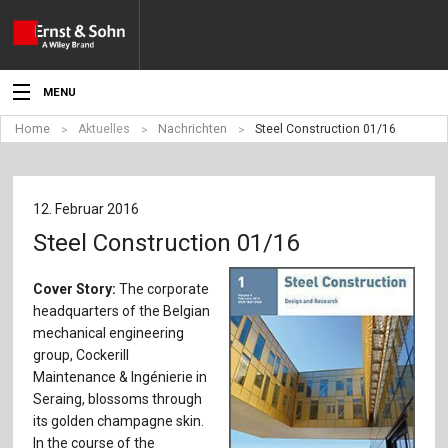
MENU
Home
Aktuelles
Nachrichten
Steel Construction 01/16
Aktuelles
Veranstaltungen
12. Februar 2016
Angebote
Steel Construction 01/16
Fachgebiete
Cover Story:
The corporate
headquarters of the Belgian
Produkte
mechanical engineering
group, Cockerill
Werben
Maintenance & Ingénierie in
Seraing, blossoms through
Service
its golden champagne skin.
In the course of the