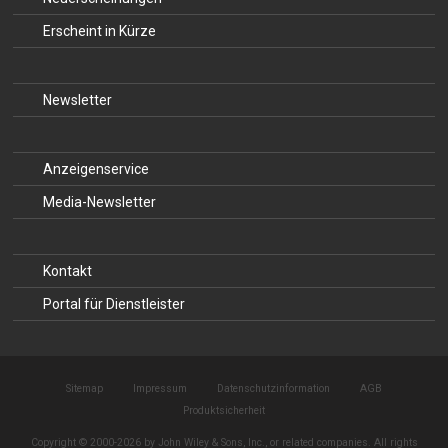
Erscheint in Kürze
Newsletter
Anzeigenservice
Media-Newsletter
Kontakt
Portal für Dienstleister
Sitemap
Impressum
Datenschutzinformation
AGB
Produktsicherheit
Copyright © 2000-2026 by John Wiley & Sons, Inc., or related companies. All rights