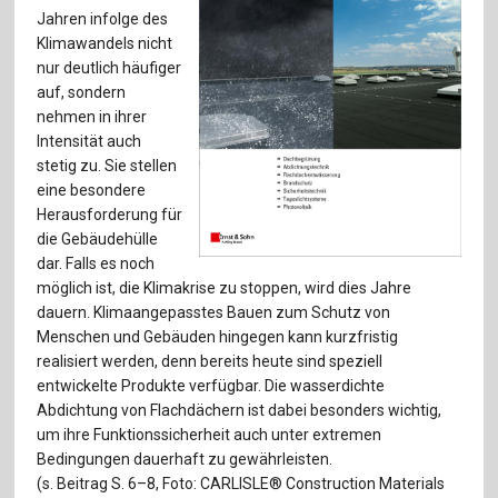
Für Autor:innen
Jahren infolge des
Klimawandels nicht
Verlag
nur deutlich häufiger
auf, sondern
Sprache / Language: DE
Sprache / Language: EN
nehmen in ihrer
Intensität auch
stetig zu. Sie stellen
eine besondere
Herausforderung für
die Gebäudehülle
dar. Falls es noch
möglich ist, die Klimakrise zu stoppen, wird dies Jahre
dauern. Klimaangepasstes Bauen zum Schutz von
Menschen und Gebäuden hingegen kann kurzfristig
realisiert werden, denn bereits heute sind speziell
entwickelte Produkte verfügbar. Die wasserdichte
Abdichtung von Flachdächern ist dabei besonders wichtig,
um ihre Funktionssicherheit auch unter extremen
Bedingungen dauerhaft zu gewährleisten.
(s. Beitrag S. 6–8, Foto: CARLISLE® Construction Materials