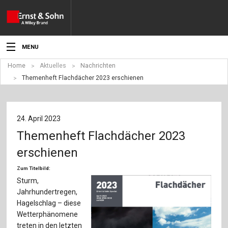
MENU
Home
Aktuelles
Nachrichten
Aktuelles
Themenheft Flachdächer 2023 erschienen
Veranstaltungen
Angebote
24. April 2023
Themenheft Flachdächer 2023
Fachgebiete
erschienen
Produkte
Zum Titelbild:
Sturm,
Werben
Jahrhundertregen,
Hagelschlag – diese
Service
Wetterphänomene
treten in den letzten