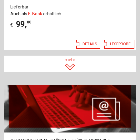
Lieferbar
Auch als
E-Book
erhältlich
99
,
00
€
DETAILS
LESEPROBE
mehr