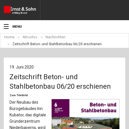
MENU
Home
Aktuelles
Nachrichten
Aktuelles
Zeitschrift Beton- und Stahlbetonbau 06/20 erschienen
Veranstaltungen
Angebote
19. Juni 2020
Zeitschrift Beton- und
Fachgebiete
Stahlbetonbau 06/20 erschienen
Produkte
Zum Titelbild:
Der Neubau des
Werben
Bürogebäudes Inn.
Kubator, das digitale
Service
Gründerzentrum
Niederbayerns, wird