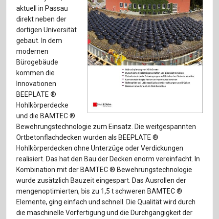
Für Autor:innen
aktuell in Passau
direkt neben der
Verlag
dortigen Universität
gebaut. In dem
Sprache / Language: DE
Sprache / Language: EN
modernen
Bürogebäude
kommen die
Innovationen
BEEPLATE ®
Hohlkörperdecke
und die BAMTEC ®
Bewehrungstechnologie zum Einsatz. Die weitgespannten
Ortbetonflachdecken wurden als BEEPLATE ®
Hohlkörperdecken ohne Unterzüge oder Verdickungen
realisiert. Das hat den Bau der Decken enorm vereinfacht. In
Kombination mit der BAMTEC ® Bewehrungstechnologie
wurde zusätzlich Bauzeit eingespart. Das Ausrollen der
mengenoptimierten, bis zu 1,5 t schweren BAMTEC ®
Elemente, ging einfach und schnell. Die Qualität wird durch
die maschinelle Vorfertigung und die Durchgängigkeit der