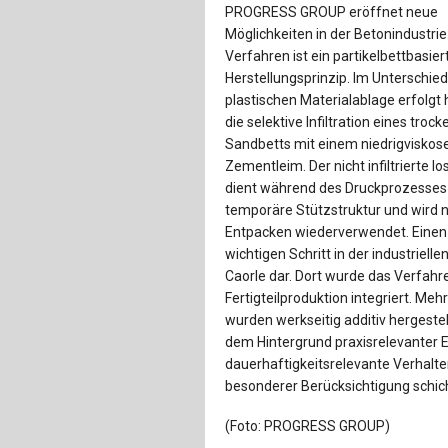
PROGRESS GROUP eröffnet neue
Möglichkeiten in der Betonindustrie
Verfahren ist ein partikelbettbasier
Herstellungsprinzip. Im Unterschied
plastischen Materialablage erfolgt 
die selektive Infiltration eines troc
Sandbetts mit einem niedrigviskos
Zementleim. Der nicht infiltrierte l
dient während des Druckprozesses 
temporäre Stützstruktur und wird
Entpacken wiederverwendet. Einen
wichtigen Schritt in der industriell
Caorle dar. Dort wurde das Verfahr
Fertigteilproduktion integriert. 
wurden werkseitig additiv hergestel
dem Hintergrund praxisrelevanter 
dauerhaftigkeitsrelevante Verhalten
besonderer Berücksichtigung schi
(Foto: PROGRESS GROUP)