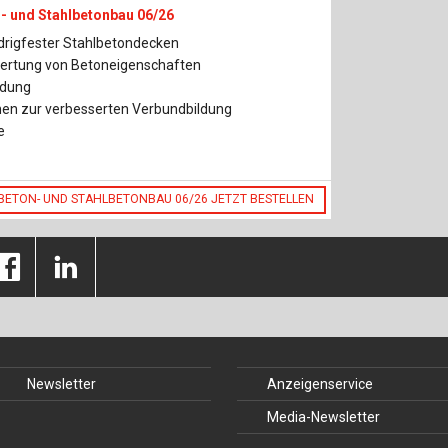
n- und Stahlbetonbau 06/26
drigfester Stahlbetondecken
ertung von Betoneigenschaften
ldung
nen zur verbesserten Verbundbildung
e
 BETON- UND STAHLBETONBAU 06/26 JETZT BESTELLEN
Newsletter
Anzeigenservice
Media-Newsletter