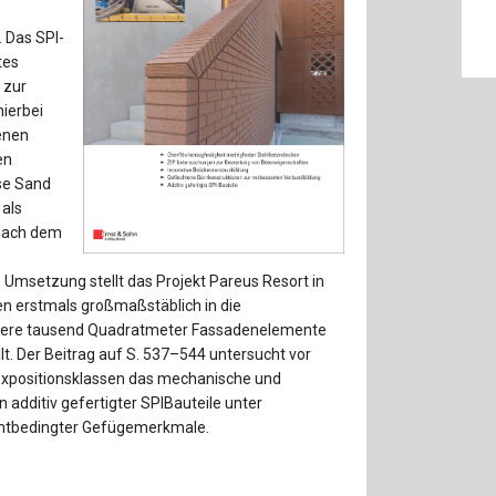
Baustoffe
Sachbu
. Das SPI-
Bautechnikgeschichte
Stahlba
tes
 zur
Betonbau
Tunnelb
hierbei
kenen
Brückenbau
Verbund
en
ose Sand
als
E&S Zeitlos
 nach dem
en Umsetzung stellt das Projekt Pareus Resort in
en erstmals großmaßstäblich in die
Mehrere tausend Quadratmeter Fassadenelemente
lt. Der Beitrag auf S. 537–544 untersucht vor
Expositionsklassen das mechanische und
 additiv gefertigter SPIBauteile unter
chtbedingter Gefügemerkmale.