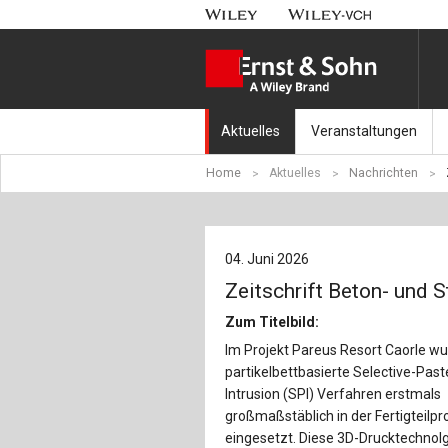
Aktuelles
Veranstaltungen
Home
Aktuelles
Nachrichten
Nachrichten
Münchener Kranbahnt
Aktuell erschienen
Fachkonferenz Brück
04. Juni 2026
Erscheint in Kürze
Symposium Ingenieur
Zeitschrift Beton- und 
Beton-Kalender-Tag 2
Zum Titelbild:
Im Projekt Pareus Resort Caorle w
Veranstaltungskalen
partikelbettbasierte Selective-Past
Intrusion (SPI) Verfahren erstmals
großmaßstäblich in der Fertigteilpr
eingesetzt. Diese 3D-Drucktechnolg