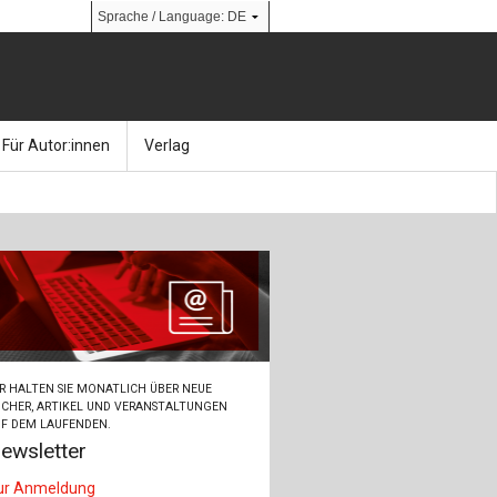
Für Autor:innen
Verlag
l
nik
Bücher
Über Ernst & Sohn
Kalender
Ansprechpartner:innen
& Social Media
gen
Zeitschriften
So finden Sie uns
bauingenieur24 – Berufsportal
R HALTEN SIE MONATLICH ÜBER NEUE
 Library
urbau
Ingenieurbaupreis
CHER, ARTIKEL UND VERANSTALTUNGEN
F DEM LAUFENDEN.
ewsletter
erkbau
Studentenförderung
ur Anmeldung