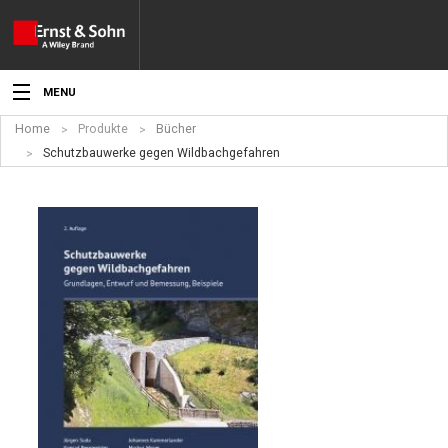
MENU
Home
Produkte
Bücher
Aktuelles
Schutzbauwerke gegen Wildbachgefahren
Veranstaltungen
Angebote
Fachgebiete
Produkte
Werben
Service