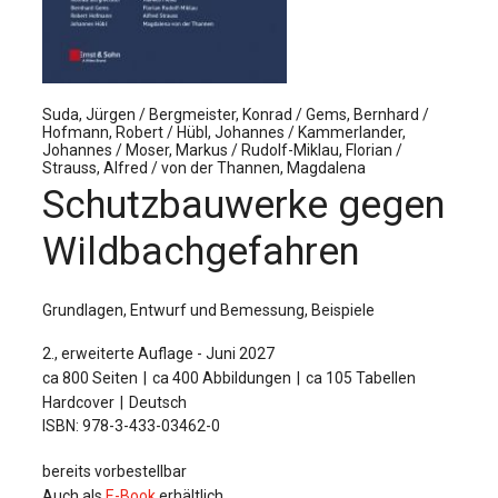
Für Autor:innen
Verlag
Sprache / Language: DE
Sprache / Language: EN
Suda, Jürgen / Bergmeister, Konrad / Gems, Bernhard /
Hofmann, Robert / Hübl, Johannes / Kammerlander,
Johannes / Moser, Markus / Rudolf-Miklau, Florian /
Strauss, Alfred / von der Thannen, Magdalena
Schutzbauwerke gegen
Wildbachgefahren
Grundlagen, Entwurf und Bemessung, Beispiele
2., erweiterte Auflage - Juni 2027
ca 800 Seiten
ca 400 Abbildungen
ca 105 Tabellen
Hardcover
Deutsch
ISBN: 978-3-433-03462-0
bereits vorbestellbar
Auch als
E-Book
erhältlich