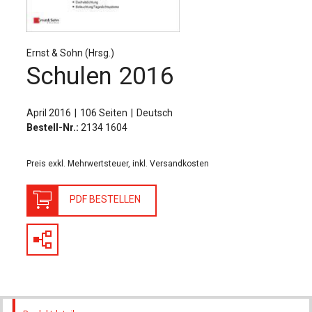
Für Autor:innen
Verlag
Ernst & Sohn (Hrsg.)
Sprache / Language: DE
Sprache / Language: EN
Schulen 2016
April 2016
106 Seiten
Deutsch
Bestell-Nr.:
2134 1604
Preis exkl. Mehrwertsteuer, inkl. Versandkosten
PDF BESTELLEN