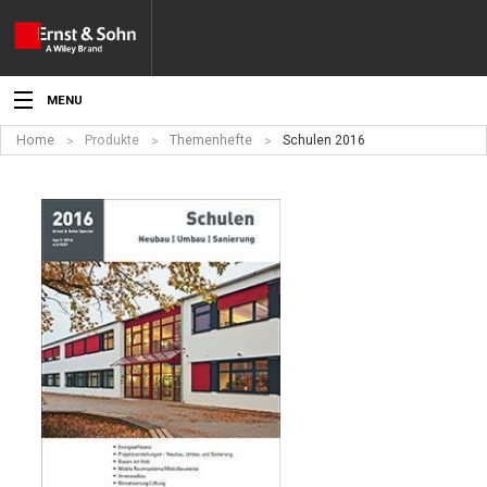
MENU
Home
Produkte
Themenhefte
Schulen 2016
Aktuelles
Veranstaltungen
Angebote
Fachgebiete
Produkte
Werben
Service