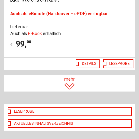
ISBN: 978-3-433-01805-7
Auch als eBundle (Hardcover + ePDF) verfügbar
Lieferbar
Auch als
E-Book
erhältlich
99
,
00
€
DETAILS
LESEPROBE
mehr
LESEPROBE
AKTUELLES INHALTSVERZEICHNIS