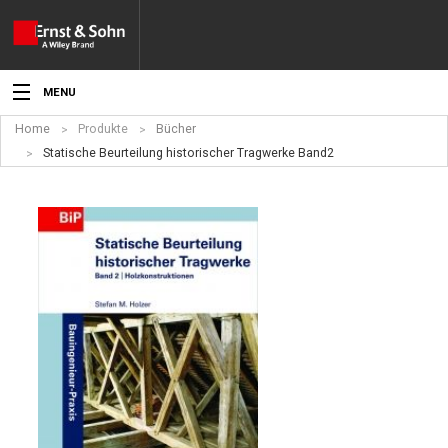
MENU
Home
Produkte
Bücher
Aktuelles
Statische Beurteilung historischer Tragwerke Band2
Veranstaltungen
Angebote
Fachgebiete
Produkte
Werben
Service