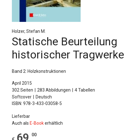
Für Autor:innen
Verlag
Sprache / Language: DE
Sprache / Language: EN
Holzer, Stefan M.
Statische Beurteilung
historischer Tragwerke
Band 2: Holzkonstruktionen
April 2015
302 Seiten
283 Abbildungen
4 Tabellen
Softcover
Deutsch
ISBN: 978-3-433-03058-5
Lieferbar
Auch als
E-Book
erhältlich
69
,
00
€