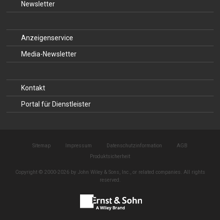
Newsletter
Anzeigenservice
Media-Newsletter
Kontakt
Portal für Dienstleister
Sitemap
Impressum
Datenschutzinformation
AGB
Produktsicherheit
Copyright © 2000-2026 by John Wiley & Sons, Inc., or related companies. All rights
reserved.