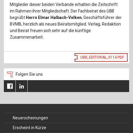
Für Autor:innen
Mitglieder dieser beiden Verbände erhalten die Zeitschrift
im Rahmen ihrer Mitgliedschaft. Der Fachbeirat des
UBB
Verlag
begrüßt
Herrn Elmar Halbach-Velken
, Geschäftsführer der
BVMB, herzlich als neues Beiratsmitglied. Verlag, Redaktion
Sprache / Language: DE
Sprache / Language: EN
und Beirat freuen sich sehr auf die künftige
Zusammenarbeit.
UBB_EDITORIAL_0114.PDF
Folgen Sie uns
Neuerscheinungen
Erscheint in Kürze