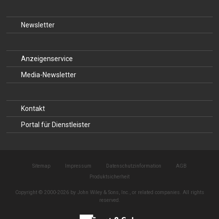
Newsletter
Anzeigenservice
Media-Newsletter
Kontakt
Portal für Dienstleister
Sitemap
Impressum
Datenschutzinformation
AGB
Produktsicherheit
Copyright © 2000-2026 by John Wiley & Sons, Inc., or related companies. All rights
reserved.