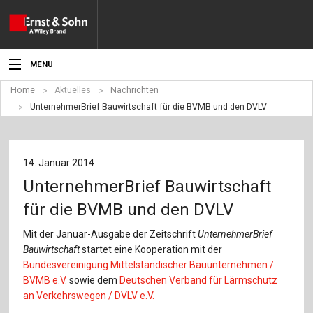
MENU
Home
Aktuelles
Nachrichten
Aktuelles
UnternehmerBrief Bauwirtschaft für die BVMB und den DVLV
Veranstaltungen
Angebote
14. Januar 2014
UnternehmerBrief Bauwirtschaft
Fachgebiete
für die BVMB und den DVLV
Produkte
Mit der Januar-Ausgabe der Zeitschrift
UnternehmerBrief
Bauwirtschaft
startet eine Kooperation mit der
Werben
Bundesvereinigung Mittelständischer Bauunternehmen /
BVMB e.V.
sowie dem
Deutschen Verband für Lärmschutz
Service
an Verkehrswegen / DVLV e.V.