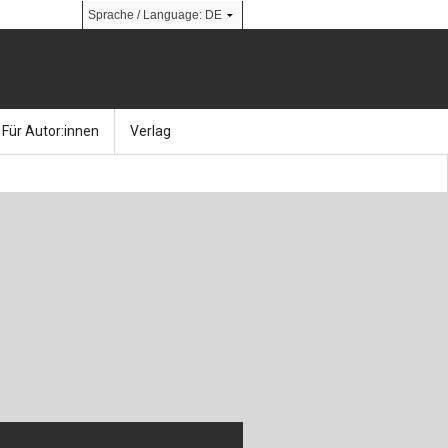
Für Autor:innen
Verlag
l
nik
Bücher
Über Ernst & Sohn
Kalender
Ansprechpartner:innen
& Social Media
gen
Zeitschriften
So finden Sie uns
bauingenieur24 – Berufsportal
 Library
urbau
Ingenieurbaupreis
erkbau
Studentenförderung