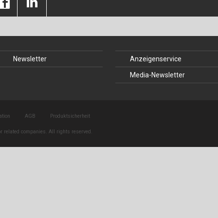
Baustoffe
Sachbu
Bautechnikgeschichte
Stahlba
Betonbau
Tunnelb
Newsletter
Anzeigenservice
Brückenbau
Verbund
Media-Newsletter
E&S Zeitlos
ation
AGB
Produktsicherheit
r related companies. All rights reserved.