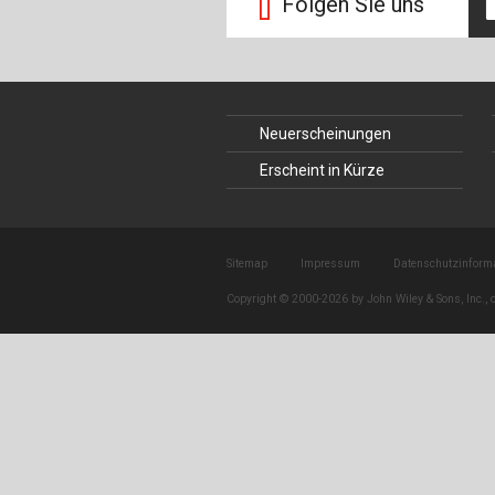
Folgen Sie uns
Neuerscheinungen
Erscheint in Kürze
Sitemap
Impressum
Datenschutzinform
Copyright © 2000-2026 by John Wiley & Sons, Inc., o