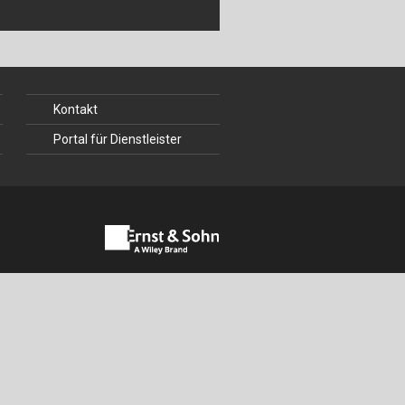
ch
u
au
Kontakt
bau
Portal für Dienstleister