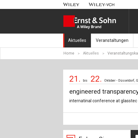
Aktuelles
Veranstaltungen
Home
Aktuelles
Veranstaltungska
Nachrichten
Münchener Kranbahnt
Aktuell erschienen
Fachkonferenz Brück
21.
22.
bis
Oktober - Düsseldorf,
Erscheint in Kürze
Symposium Ingenieur
engineered transparenc
Beton-Kalender-Tag 2
internatinal conference at glasstec
Veranstaltungskalen