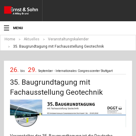
MENU
Home
Aktuelles
Veranstaltungskalender
Aktuelles
35. Baugrundtagung mit Fachausstellung Geotechnik
Veranstaltungen
26.
29.
Angebote
bis
September - Internationales Congresscenter Stuttgart
35. Baugrundtagung mit
Fachgebiete
Fachausstellung Geotechnik
Produkte
Werben
Service
Veranstalter der 35. Baugrundtagung ist die Deutsche