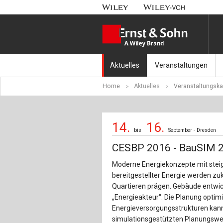
Aktuelles
Veranstaltungen
Home
Aktuelles
Veranstaltungska
Nachrichten
Münchener Kranbahnt
Aktuell erschienen
Fachkonferenz Brück
14.
16.
bis
September - Dresden
Erscheint in Kürze
Symposium Ingenieur
CESBP 2016 - BauSIM 
Beton-Kalender-Tag 2
Moderne Energiekonzepte mit steig
bereitgestellter Energie werden zu
Veranstaltungskalen
Quartieren prägen. Gebäude entwi
„Energieakteur“. Die Planung opti
Energieversorgungsstrukturen kann
simulationsgestützten Planungswer