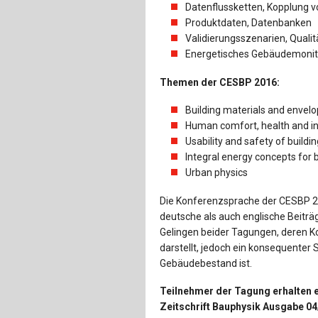
Datenflussketten, Kopplung
Produktdaten, Datenbanken
Validierungsszenarien, Quali
Energetisches Gebäudemonito
Themen der CESBP 2016:
Building materials and envel
Human comfort, health and ind
Usability and safety of buildi
Integral energy concepts for 
Urban physics
Die Konferenzsprache der CESBP 20
deutsche als auch englische Beiträ
Gelingen beider Tagungen, deren K
darstellt, jedoch ein konsequenter
Gebäudebestand ist.
Teilnehmer der Tagung erhalten e
Zeitschrift Bauphysik Ausgabe 0