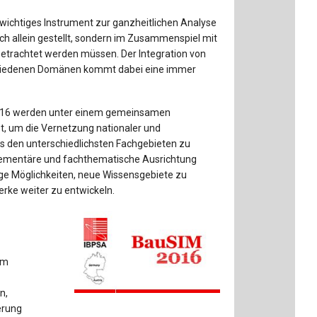
Baustoffe
Sachbu
n wichtiges Instrument zur ganzheitlichen Analyse
Bautechnikgeschichte
Stahlba
ich allein gestellt, sondern im Zusammenspiel mit
betrachtet werden müssen. Der Integration von
Betonbau
Tunnelb
hiedenen Domänen kommt dabei eine immer
Brückenbau
Verbund
016 werden unter einem gemeinsamen
t, um die Vernetzung nationaler und
E&S Zeitlos
us den unterschiedlichsten Fachgebieten zu
mplementäre und fachthematische Ausrichtung
tige Möglichkeiten, neue Wissensgebiete zu
rke weiter zu entwickeln.
im
n,
erung