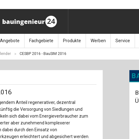
Angebote
Fachgebiete
Produkte
Werben
Service
lender
CESBP 2016 - BauSIM 2016
ag (11.9.26)
Stellenmarkt
Architektur
Bücher
Media-Planung
Info-Materia
Geotech
enbautage (10.–11.11.26)
Sonderdrucke
Bauausführung
Kalender / Jahrbücher
Presse
Glasbau
baukunst (26.11.26)
Kalender-Preisreduzierung
Bauen im Bestand
Zeitschriften
Newsletter 
Grundla
2016
B
027 (3.12.26)
Baumanagement
Themenhefte
FAQ
Holzbau
Ü
endem Anteil regenerativer, dezentral
künftig die Versorgung von Siedlungen und
der
Bauphysik
Artikeldatenbank / Kalenderrecherche
Wiley Online
Ingenie
ckeln sich dabei vom Energieverbraucher zum
mierter aber zunehmend komplexerer
Baurecht
Mauerw
 dabei durch den Einsatz von
kzeugen erleichtert und abgesichert werden.