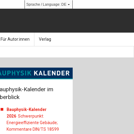
Für Autor:innen
Verlag
l
nik
Bücher
Über Ernst & Sohn
Kalender
Ansprechpartner:innen
& Social Media
gen
Zeitschriften
So finden Sie uns
auphysik-Kalender im
bauingenieur24 – Berufsportal
berblick
 Library
urbau
Ingenieurbaupreis
Bauphysik-Kalender
2026
Schwerpunkt:
erkbau
Studentenförderung
Energieeffiziente Gebäude;
Kommentare DIN/TS 18599