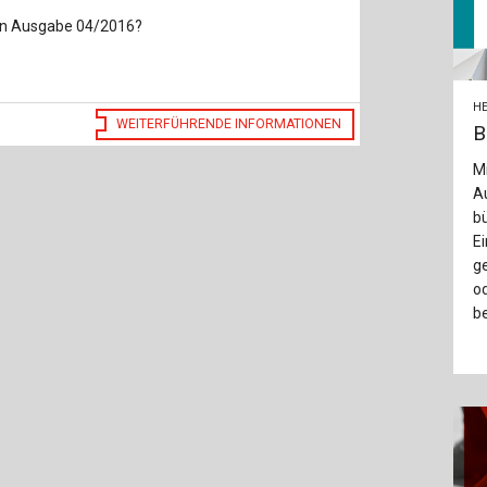
ien Ausgabe 04/2016?
HE
WEITERFÜHRENDE INFORMATIONEN
B
Mi
A
bü
Ei
ge
od
be