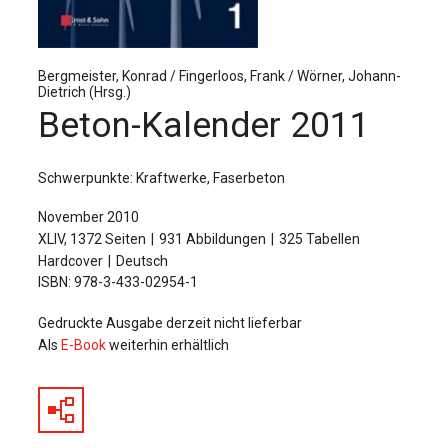
Für Autor:innen
Verlag
Bergmeister, Konrad / Fingerloos, Frank / Wörner, Johann-
Dietrich (Hrsg.)
Sprache / Language: DE
Sprache / Language: EN
Beton-Kalender 2011
Schwerpunkte: Kraftwerke, Faserbeton
November 2010
XLIV, 1372 Seiten
931 Abbildungen
325 Tabellen
Hardcover
Deutsch
ISBN: 978-3-433-02954-1
Gedruckte Ausgabe derzeit nicht lieferbar
Als
E-Book
weiterhin erhältlich