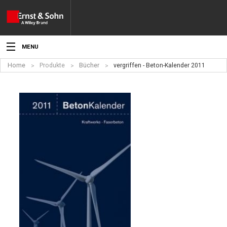
MENU
Home
Produkte
Bücher
vergriffen - Beton-Kalender 2011
Aktuelles
Veranstaltungen
Angebote
Fachgebiete
Produkte
Werben
Service