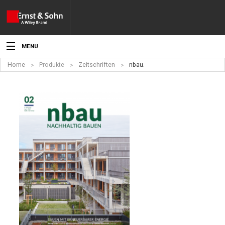
MENU
Home
Produkte
Zeitschriften
nbau.
Aktuelles
Veranstaltungen
Angebote
Fachgebiete
Produkte
Werben
Service