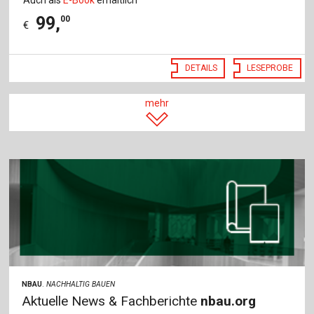
Auch als
E-Book
erhältlich
99
,
00
€
DETAILS
LESEPROBE
mehr
NBAU
.
NACHHALTIG BAUEN
Aktuelle News & Fachberichte
nbau.org