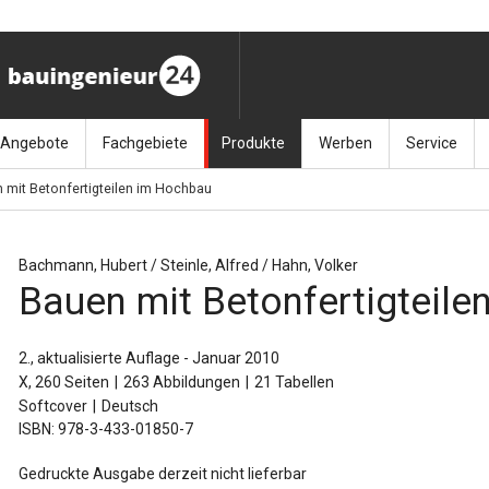
Angebote
Fachgebiete
Produkte
Werben
Service
 mit Betonfertigteilen im Hochbau
ag (11.9.26)
Stellenmarkt
Architektur
Bücher
Media-Planung
Info-Materia
Geotech
enbautage (10.–11.11.26)
Sonderdrucke
Bauausführung
Kalender / Jahrbücher
Presse
Glasbau
Bachmann, Hubert / Steinle, Alfred / Hahn, Volker
Bauen mit Betonfertigteil
baukunst (26.11.26)
Kalender-Preisreduzierung
Bauen im Bestand
Zeitschriften
Newsletter 
Grundla
027 (3.12.26)
Baumanagement
Themenhefte
FAQ
Holzbau
2., aktualisierte Auflage - Januar 2010
X, 260 Seiten
263 Abbildungen
21 Tabellen
der
Bauphysik
Artikeldatenbank / Kalenderrecherche
Wiley Online
Ingenie
Softcover
Deutsch
ISBN: 978-3-433-01850-7
Baurecht
Mauerw
Gedruckte Ausgabe derzeit nicht lieferbar