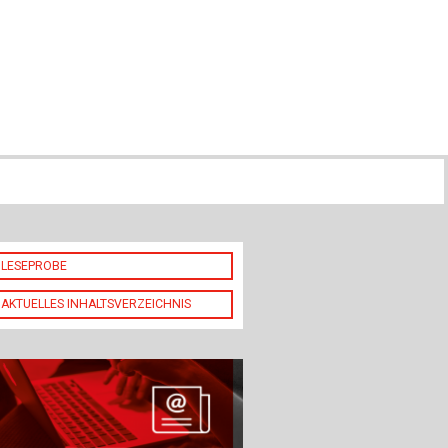
ch
u
au
bau
LESEPROBE
AKTUELLES INHALTSVERZEICHNIS