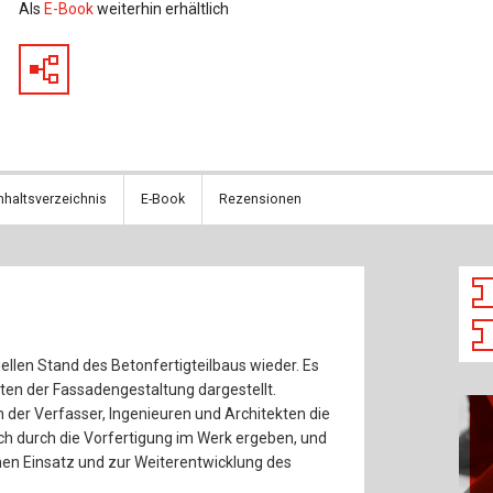
Baustoffe
Sachbu
Als
E-Book
weiterhin erhältlich
Bautechnikgeschichte
Stahlba
Betonbau
Tunnelb
Brückenbau
Verbund
nhaltsverzeichnis
E-Book
Rezensionen
E&S Zeitlos
llen Stand des Betonfertigteilbaus wieder. Es
iten der Fassadengestaltung dargestellt.
n der Verfasser, Ingenieuren und Architekten die
ich durch die Vorfertigung im Werk ergeben, und
en Einsatz und zur Weiterentwicklung des