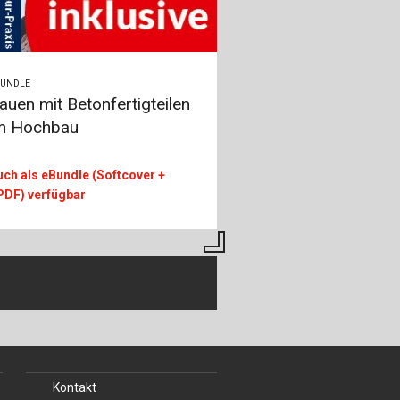
BUNDLE
auen mit Betonfertigteilen
m Hochbau
uch als eBundle (Softcover +
PDF) verfügbar
Kontakt