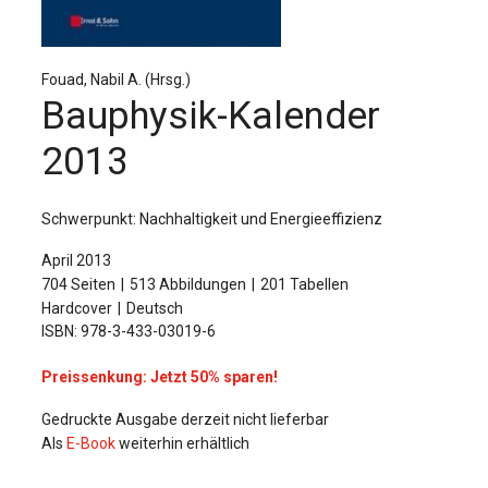
Für Autor:innen
Verlag
Fouad, Nabil A. (Hrsg.)
Bauphysik-Kalender
Sprache / Language: DE
Sprache / Language: EN
2013
Schwerpunkt: Nachhaltigkeit und Energieeffizienz
April 2013
704 Seiten
513 Abbildungen
201 Tabellen
Hardcover
Deutsch
ISBN: 978-3-433-03019-6
Preissenkung: Jetzt 50% sparen!
Gedruckte Ausgabe derzeit nicht lieferbar
Als
E-Book
weiterhin erhältlich