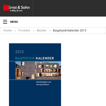
MENU
Home
Produkte
Bücher
Bauphysik-Kalender 2013
Aktuelles
Veranstaltungen
Angebote
Fachgebiete
Produkte
Werben
Service