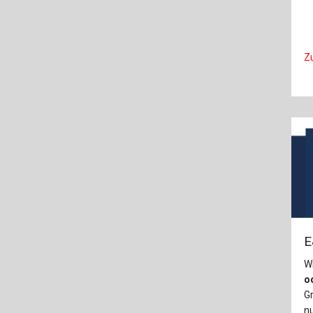
Z
E
W
od
Gr
n