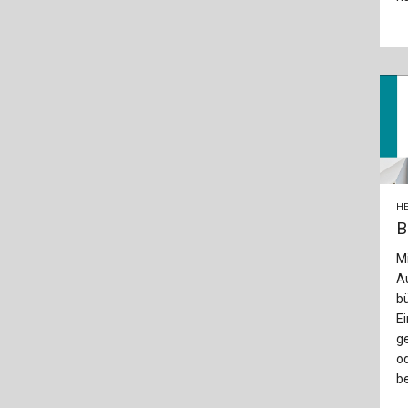
HE
B
Mi
A
bü
Ei
ge
od
be