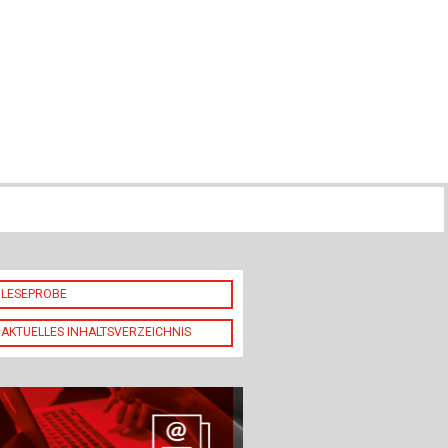
ch
u
au
bau
LESEPROBE
AKTUELLES INHALTSVERZEICHNIS