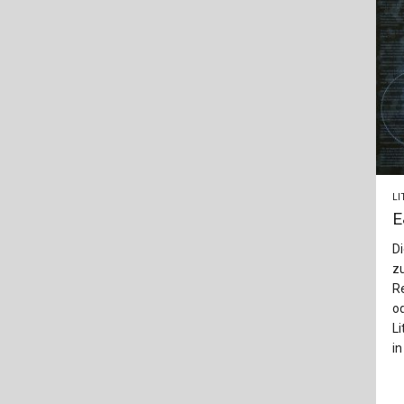
LI
E
Di
z
Re
od
L
in