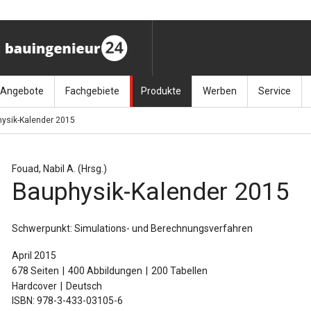
Angebote
Fachgebiete
Produkte
Werben
Service
ysik-Kalender 2015
ag (11.9.26)
Stellenmarkt
Architektur
Bücher
Media-Planung
Info-Materia
Geotech
enbautage (10.–11.11.26)
Sonderdrucke
Bauausführung
Kalender / Jahrbücher
Presse
Glasbau
Fouad, Nabil A. (Hrsg.)
Bauphysik-Kalender 2015
baukunst (26.11.26)
Kalender-Preisreduzierung
Bauen im Bestand
Zeitschriften
Newsletter 
Grundla
027 (3.12.26)
Baumanagement
Themenhefte
FAQ
Holzbau
Schwerpunkt: Simulations- und Berechnungsverfahren
der
Bauphysik
Artikeldatenbank / Kalenderrecherche
Wiley Online
Ingenie
April 2015
678 Seiten
400 Abbildungen
200 Tabellen
Baurecht
Mauerw
Hardcover
Deutsch
ISBN: 978-3-433-03105-6