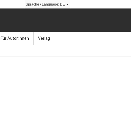
Für Autor:innen
Verlag
l
nik
Bücher
Über Ernst & Sohn
Kalender
Ansprechpartner:innen
& Social Media
gen
Zeitschriften
So finden Sie uns
bauingenieur24 – Berufsportal
 Library
urbau
Ingenieurbaupreis
erkbau
Studentenförderung