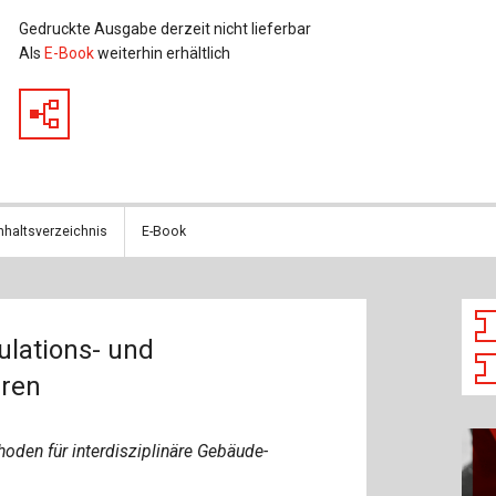
Baustoffe
Sachbu
Gedruckte Ausgabe derzeit nicht lieferbar
Als
E-Book
weiterhin erhältlich
Bautechnikgeschichte
Stahlba
Betonbau
Tunnelb
Brückenbau
Verbund
E&S Zeitlos
nhaltsverzeichnis
E-Book
lations- und
ren
den für interdisziplinäre Gebäude-