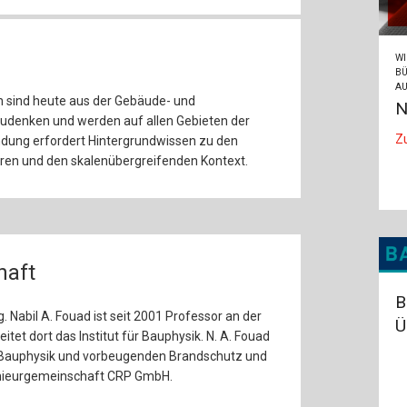
WI
BÜ
AU
 sind heute aus der Gebäude- und
N
udenken und werden auf allen Gebieten der
Z
ndung erfordert Hintergrundwissen zu den
en und den skalenübergreifenden Kontext.
haft
B
g. Nabil A. Fouad ist seit 2001 Professor an der
Ü
itet dort das Institut für Bauphysik. N. A. Fouad
für Bauphysik und vorbeugenden Brandschutz und
genieurgemeinschaft CRP GmbH.