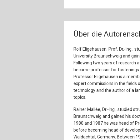
Über die Autorensc
Rolf Eligehausen, Prof. Dr.-Ing., s
University Braunschweig and gaine
Following two years of research at
became professor for fastenings t
Professor Eligehausen is a membe
expert commissions in the fields 
technology and the author of a la
topics.
Rainer Mallée, Dr.-Ing., studied st
Braunschweig and gained his doct
1980 and 1987 he was head of Pr
before becoming head of developm
Waldachtal, Germany. Between 19