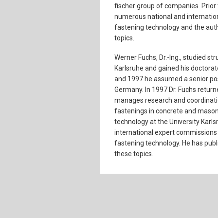
fischer group of companies. Prior
numerous national and internation
fastening technology and the auth
topics.
Werner Fuchs, Dr.-Ing., studied str
Karlsruhe and gained his doctorat
and 1997 he assumed a senior posit
Germany. In 1997 Dr. Fuchs returne
manages research and coordination 
fastenings in concrete and masonr
technology at the University Karl
international expert commissions i
fastening technology. He has publi
these topics.