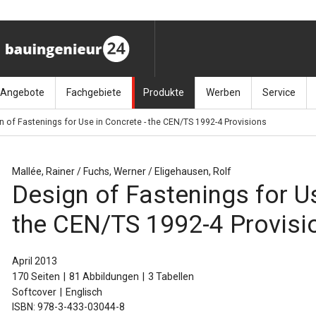
Angebote
Fachgebiete
Produkte
Werben
Service
n of Fastenings for Use in Concrete - the CEN/TS 1992-4 Provisions
ag (11.9.26)
Stellenmarkt
Architektur
Bücher
Media-Planung
Info-Materia
Geotech
enbautage (10.–11.11.26)
Sonderdrucke
Bauausführung
Kalender / Jahrbücher
Presse
Glasbau
Mallée, Rainer / Fuchs, Werner / Eligehausen, Rolf
Design of Fastenings for Us
baukunst (26.11.26)
Kalender-Preisreduzierung
Bauen im Bestand
Zeitschriften
Newsletter 
Grundla
the CEN/TS 1992-4 Provisi
027 (3.12.26)
Baumanagement
Themenhefte
FAQ
Holzbau
der
Bauphysik
Artikeldatenbank / Kalenderrecherche
Wiley Online
Ingenie
April 2013
170 Seiten
81 Abbildungen
3 Tabellen
Baurecht
Mauerw
Softcover
Englisch
ISBN: 978-3-433-03044-8