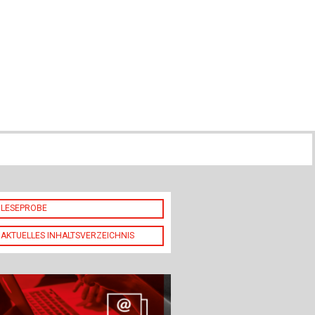
ch
u
au
bau
LESEPROBE
AKTUELLES INHALTSVERZEICHNIS