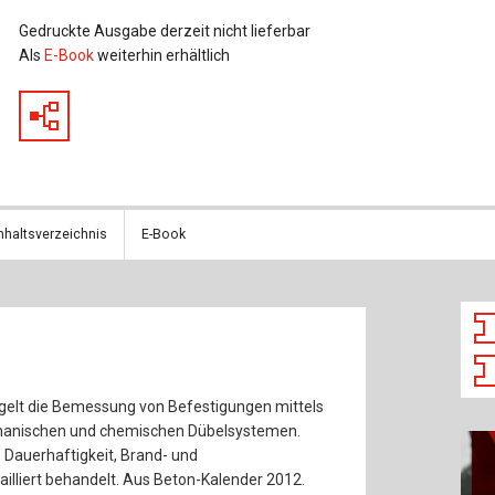
Baustoffe
Sachbu
Gedruckte Ausgabe derzeit nicht lieferbar
Als
E-Book
weiterhin erhältlich
Bautechnikgeschichte
Stahlba
Betonbau
Tunnelb
Brückenbau
Verbund
E&S Zeitlos
nhaltsverzeichnis
E-Book
elt die Bemessung von Befestigungen mittels
hanischen und chemischen Dübelsystemen.
Dauerhaftigkeit, Brand- und
lliert behandelt. Aus Beton-Kalender 2012.