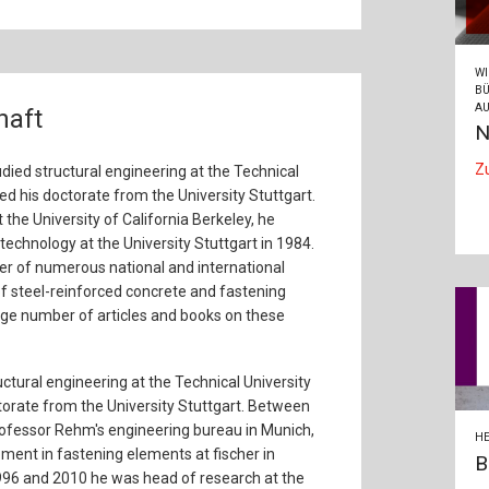
WI
BÜ
AU
haft
N
Z
tudied structural engineering at the Technical
d his doctorate from the University Stuttgart.
 the University of California Berkeley, he
echnology at the University Stuttgart in 1984.
r of numerous national and international
of steel-reinforced concrete and fastening
rge number of articles and books on these
ructural engineering at the Technical University
orate from the University Stuttgart. Between
ofessor Rehm's engineering bureau in Munich,
HE
ent in fastening elements at fischer in
B
96 and 2010 he was head of research at the