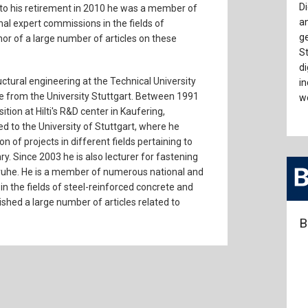
Di
 to his retirement in 2010 he was a member of
a
al expert commissions in the fields of
g
or of a large number of articles on these
S
di
uctural engineering at the Technical University
in
e from the University Stuttgart. Between 1991
w
ion at Hilti's R&D center in Kaufering,
d to the University of Stuttgart, where he
of projects in different fields pertaining to
y. Since 2003 he is also lecturer for fastening
sruhe. He is a member of numerous national and
n the fields of steel-reinforced concrete and
shed a large number of articles related to
B