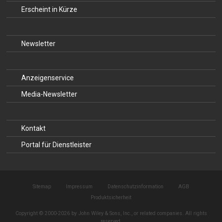
Erscheint in Kürze
Newsletter
Anzeigenservice
Media-Newsletter
Kontakt
Portal für Dienstleister
Sitemap
Impressum
Datenschutzinformation
AGB
Produktsicherheit
Copyright © 2000-2026 by John Wiley & Sons, Inc., or related companies. All rights
reserved.