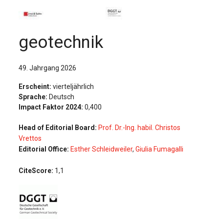
Für Autor:innen
Verlag
geotechnik
Sprache / Language: DE
Sprache / Language: EN
49. Jahrgang 2026
Erscheint:
vierteljährlich
Sprache:
Deutsch
Impact Faktor 2024:
0,400
Head of Editorial Board:
Prof. Dr.-Ing. habil. Christos
Vrettos
Editorial Office:
Esther Schleidweiler
,
Giulia Fumagalli
CiteScore:
1,1