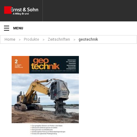
MENU
Home
Produkte
Zeitschriften
geotechnik
Aktuelles
Veranstaltungen
Angebote
Fachgebiete
Produkte
Werben
Service