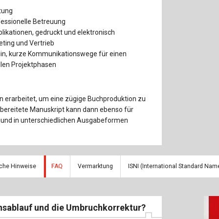
Baustoffe
Sachbu
tung
fessionelle Betreuung
Bautechnikgeschichte
Stahlba
blikationen, gedruckt und elektronisch
ting und Vertrieb
Betonbau
Tunnelb
lin, kurze Kommunikationswege für einen
llen Projektphasen
Brückenbau
Verbund
E&S Zeitlos
n erarbeitet, um eine zügige Buchproduktion zu
bereitete Manuskript kann dann ebenso für
t und in unterschiedlichen Ausgabeformen
iche Hinweise
FAQ
Vermarktung
ISNI (International Standard Name 
onsablauf und die Umbruchkorrektur?