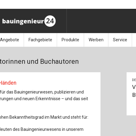
Angebote
Fachgebiete
Produkte
Werben
Service
ag (11.9.26)
Stellenmarkt
Architektur
Bücher
Media-Planung
Info-Materia
Geotech
torinnen und Buchautoren
enbautage (10.–11.11.26)
Sonderdrucke
Bauausführung
Kalender / Jahrbücher
Presse
Glasbau
DE
baukunst (26.11.26)
Kalender-Preisreduzierung
Bauen im Bestand
Zeitschriften
Newsletter 
Grundla
 Händen
V
 für das Bauingenieurwesen, publizieren und
B
027 (3.12.26)
Baumanagement
Themenhefte
FAQ
Holzbau
ahrungen und neuen Erkenntnisse – und das seit
der
Bauphysik
Artikeldatenbank / Kalenderrecherche
Wiley Online
Ingenie
ohen Bekanntheitsgrad im Markt und steht für:
Baurecht
Mauerw
leuten des Bauingenieurwesens in unserem