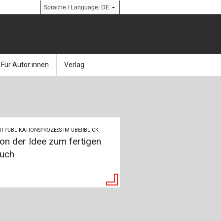
Für Autor:innen
Verlag
l
nik
Bücher
Über Ernst & Sohn
Kalender
Ansprechpartner:innen
R PUBLIKATIONSPROZESS IM ÜBERBLICK
& Social Media
gen
Zeitschriften
So finden Sie uns
on der Idee zum fertigen
uch
bauingenieur24 – Berufsportal
 Library
urbau
Ingenieurbaupreis
erkbau
Studentenförderung