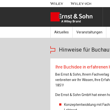
Aktuelles
Veranstaltungen
Nachrichten
Münchener Kranbahnt
Hinweise für Buchau
Aktuell erschienen
Fachkonferenz Brück
Erscheint in Kürze
Symposium Ingenieur
Ihre Buchidee in erfahrenen
Bei Ernst & Sohn, Ihrem Fachverlag
Beton-Kalender-Tag 2
verbreiten wir Ihr Wissen, Ihre Erf
1851!
Veranstaltungskalen
Die Ernst & Sohn GmbH hat einen h
Konzeptentwicklung mit Fach
Lektorat