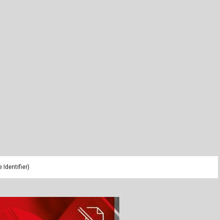
ch
u
au
bau
Identifier)