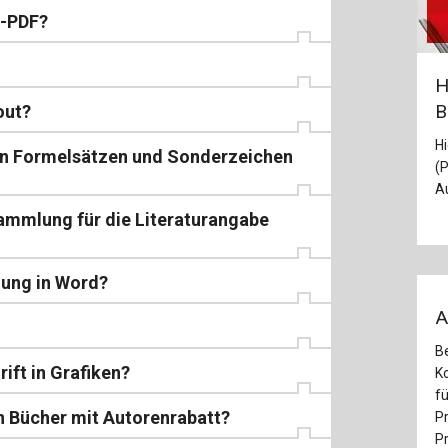
e-PDF?
H
B
out?
H
en Formelsätzen und Sonderzeichen
(P
Au
sammlung für die Literaturangabe
llung in Word?
A
Be
ift in Grafiken?
Ko
fü
in Bücher mit Autorenrabatt?
P
Pr