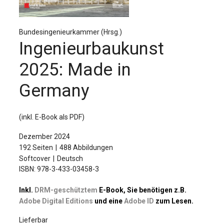
Für Autor:innen
Verlag
Bundesingenieurkammer (Hrsg.)
Ingenieurbaukunst
Sprache / Language: DE
Sprache / Language: EN
2025: Made in
Germany
(inkl. E-Book als PDF)
Dezember 2024
192 Seiten
488 Abbildungen
Softcover
Deutsch
ISBN: 978-3-433-03458-3
Inkl.
DRM-geschütztem
E-Book, Sie benötigen z.B.
Adobe Digital Editions
und eine
Adobe ID
zum Lesen.
Lieferbar