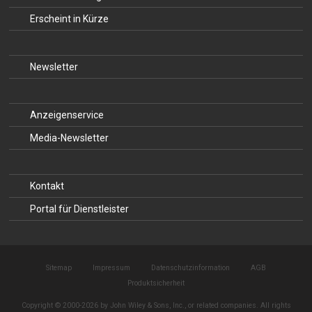
Erscheint in Kürze
Newsletter
Anzeigenservice
Media-Newsletter
Kontakt
Portal für Dienstleister
Sitemap
Impressum
Datenschutzinformation
AGB
Produktsicherheit
Copyright © 2000-2026 by John Wiley & Sons, Inc., or related companies. All rights