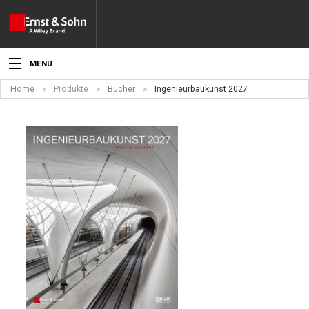
MENU
Home
Produkte
Bücher
Ingenieurbaukunst 2027
Aktuelles
Veranstaltungen
Angebote
Fachgebiete
Produkte
Werben
Service