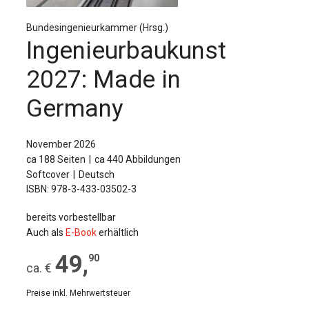
Für Autor:innen
Bundesingenieurkammer (Hrsg.)
Verlag
Ingenieurbaukunst
Sprache / Language: DE
Sprache / Language: EN
2027: Made in
Germany
November 2026
ca 188 Seiten
ca 440 Abbildungen
Softcover
Deutsch
ISBN: 978-3-433-03502-3
bereits vorbestellbar
Auch als
E-Book
erhältlich
49
,
90
ca. €
Preise inkl. Mehrwertsteuer