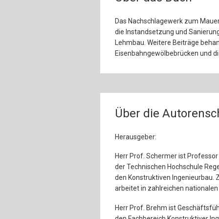
Das Nachschlagewerk zum Mauerw
die Instandsetzung und Sanierun
Lehmbau. Weitere Beiträge behan
Eisenbahngewölbebrücken und die
Über die Autorensc
Herausgeber:
Herr Prof. Schermer ist Professo
der Technischen Hochschule Regen
den Konstruktiven Ingenieurbau. 
arbeitet in zahlreichen national
Herr Prof. Brehm ist Geschäftsfü
den Fachbereich Konstruktiver Ing