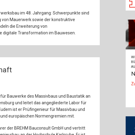
erksbau im 48. Jahrgang: Schwerpunkte sind
g von Mauerwerk sowie der konstruktive
deln die Erweiterung von
 digitale Transformation im Bauwesen.
WI
BÜ
AU
haft
N
Z
r für Bauwerke des Massivbaus und Baustatik an
sburg und leitet das angegliederte Labor für
Zudem ist er Prüfingenieur für Massivbau und
en und europäischen Normengremien mit.
hrer der BREHM Bauconsult GmbH und vertritt
enieurbau an der Hochschule Karlsruhe. Er ist