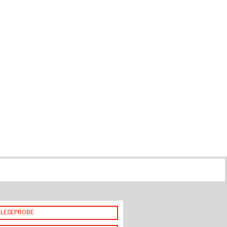
ch
u
au
bau
LESEPROBE