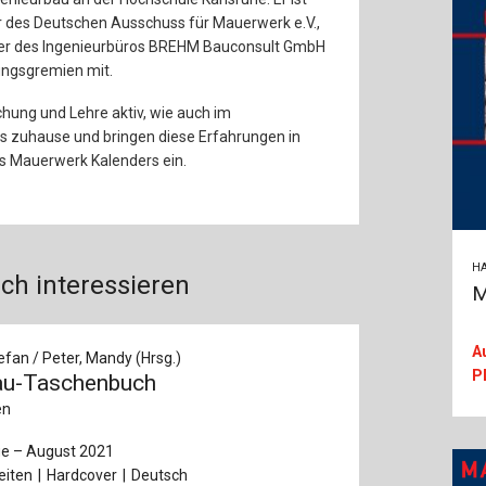
des Deutschen Ausschuss für Mauerwerk e.V.,
ter des Ingenieurbüros BREHM Bauconsult GmbH
ungsgremien mit.
chung und Lehre aktiv, wie auch im
is zuhause und bringen diese Erfahrungen in
es Mauerwerk Kalenders ein.
HA
ch interessieren
M
A
efan / Peter, Mandy (Hrsg.)
P
au-Taschenbuch
en
ge – August 2021
eiten
Hardcover
Deutsch