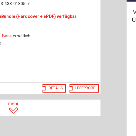
-3-433-01805-7
M
eBundle (Hardcover + ePDF) verfügbar
Ü
E-Book
erhältlich
0
DETAILS
LESEPROBE
mehr