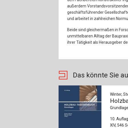
außerdem Vorstandsvorsitzender 
geschäftsführender Gesellschaf
und arbeitet in zahlreichen Norm
Beide sind gleichermaßen in Fors
unmittelbaren Alltag der Bauprax
ihrer Tätigkeit als Herausgeber d
Das könnte Sie au
Winter, St
Holzb
Grundlag
10. Aufla
XIV, 546 S