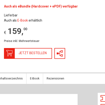
Baustoffe
Sachbu
Auch als eBundle (Hardcover + ePDF) verfügbar
Bautechnikgeschichte
Stahlba
Lieferbar
Auch als
E-Book
erhältlich
Betonbau
Tunnelb
159
,
00
€
Brückenbau
Verbund
Preise inkl. Mehrwertsteuer
E&S Zeitlos
JETZT BESTELLEN
nhaltsverzeichnis
E-Book
Rezensionen