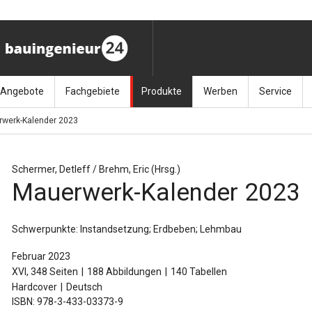
Angebote
Fachgebiete
Produkte
Werben
Service
werk-Kalender 2023
ag (11.9.26)
Stellenmarkt
Architektur
Bücher
Media-Planung
Info-Materia
Geotech
enbautage (10.–11.11.26)
Sonderdrucke
Bauausführung
Kalender / Jahrbücher
Presse
Glasbau
Schermer, Detleff / Brehm, Eric (Hrsg.)
Mauerwerk-Kalender 2023
baukunst (26.11.26)
Kalender-Preisreduzierung
Bauen im Bestand
Zeitschriften
Newsletter 
Grundla
027 (3.12.26)
Baumanagement
Themenhefte
FAQ
Holzbau
Schwerpunkte: Instandsetzung; Erdbeben; Lehmbau
der
Bauphysik
Artikeldatenbank / Kalenderrecherche
Wiley Online
Ingenie
Februar 2023
XVI, 348 Seiten
188 Abbildungen
140 Tabellen
Baurecht
Mauerw
Hardcover
Deutsch
ISBN: 978-3-433-03373-9