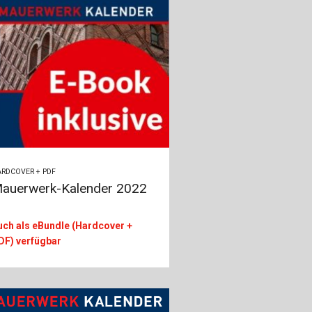
RDCOVER + PDF
auerwerk-Kalender 2022
uch als eBundle (Hardcover +
DF) verfügbar