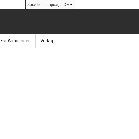
Für Autor:innen
Verlag
l
nik
Bücher
Über Ernst & Sohn
Kalender
Ansprechpartner:innen
& Social Media
gen
Zeitschriften
So finden Sie uns
bauingenieur24 – Berufsportal
 Library
urbau
Ingenieurbaupreis
erkbau
Studentenförderung