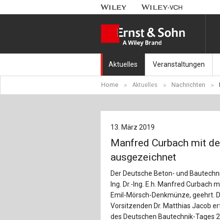
Aktuelles
Veranstaltungen
Home
Aktuelles
Nachrichten
Nachrichten
Münchener Kranbahnt
Aktuell erschienen
Fachkonferenz Brück
13. März 2019
Erscheint in Kürze
Symposium Ingenieur
Manfred Curbach mit d
Beton-Kalender-Tag 2
ausgezeichnet
Der Deutsche Beton- und Bautechnik
Veranstaltungskalen
Ing. Dr.-Ing. E.h. Manfred Curbach 
Emil-Mörsch-Denkmünze, geehrt. D
Vorsitzenden Dr. Matthias Jacob e
des Deutschen Bautechnik-Tages 20