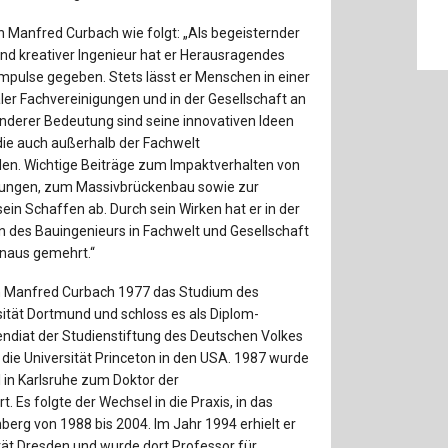
Baustoffe
Sachbu
 Manfred Curbach wie folgt: „Als begeisternder
Bautechnikgeschichte
Stahlba
 und kreativer Ingenieur hat er Herausragendes
mpulse gegeben. Stets lässt er Menschen in einer
Betonbau
Tunnelb
aler Fachvereinigungen und in der Gesellschaft an
nderer Bedeutung sind seine innovativen Ideen
die auch außerhalb der Fachwelt
Brückenbau
Verbund
n. Wichtige Beiträge zum Impaktverhalten von
hungen, zum Massivbrückenbau sowie zur
E&S Zeitlos
in Schaffen ab. Durch sein Wirken hat er in der
n des Bauingenieurs in Fachwelt und Gesellschaft
inaus gemehrt.“
n Manfred Curbach 1977 das Studium des
ität Dortmund und schloss es als Diplom-
pendiat der Studienstiftung des Deutschen Volkes
 die Universität Princeton in den USA. 1987 wurde
 in Karlsruhe zum Doktor der
 Es folgte der Wechsel in die Praxis, in das
nberg von 1988 bis 2004. Im Jahr 1994 erhielt er
tät Dresden und wurde dort Professor für