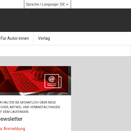
Für Autor:innen
Verlag
l
nik
Bücher
Über Ernst & Sohn
Kalender
Ansprechpartner:innen
& Social Media
gen
Zeitschriften
So finden Sie uns
bauingenieur24 – Berufsportal
R HALTEN SIE MONATLICH ÜBER NEUE
 Library
urbau
Ingenieurbaupreis
CHER, ARTIKEL UND VERANSTALTUNGEN
F DEM LAUFENDEN.
ewsletter
erkbau
Studentenförderung
ur Anmeldung