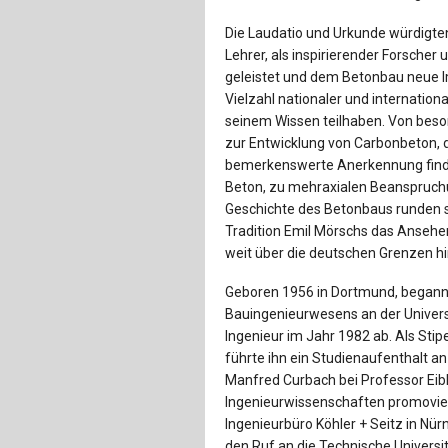
Die Laudatio und Urkunde würdigten
Lehrer, als inspirierender Forscher
geleistet und dem Betonbau neue I
Vielzahl nationaler und internation
seinem Wissen teilhaben. Von beso
zur Entwicklung von Carbonbeton, 
bemerkenswerte Anerkennung finde
Beton, zu mehraxialen Beanspruc
Geschichte des Betonbaus runden se
Tradition Emil Mörschs das Ansehe
weit über die deutschen Grenzen h
Geboren 1956 in Dortmund, began
Bauingenieurwesens an der Univers
Ingenieur im Jahr 1982 ab. Als Sti
führte ihn ein Studienaufenthalt an
Manfred Curbach bei Professor Eibl
Ingenieurwissenschaften promoviert.
Ingenieurbüro Köhler + Seitz in Nür
den Ruf an die Technische Universi