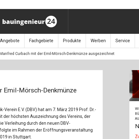
Angebote
Fachgebiete
Produkte
Werben
Service
Manfred Curbach mit der Emil-Mörsch-Denkmünze ausgezeichnet
ag (11.9.26)
Stellenmarkt
Architektur
Bücher
Media-Planung
Info-Materia
Geotech
enbautage (10.–11.11.26)
Sonderdrucke
Bauausführung
Kalender / Jahrbücher
Presse
Glasbau
baukunst (26.11.26)
Kalender-Preisreduzierung
Bauen im Bestand
Zeitschriften
Newsletter 
Grundla
er Emil-Mörsch-Denkmünze
027 (3.12.26)
Baumanagement
Themenhefte
FAQ
Holzbau
WI
-Verein E.V. (DBV) hat am 7. März 2019 Prof. Dr.-
der
Bauphysik
Artikeldatenbank / Kalenderrecherche
Wiley Online
Ingenie
BÜ
mit der höchsten Auszeichnung des Vereins, der
AU
ie Verleihung durch den neuen DBV-
N
Baurecht
Mauerw
rfolgte im Rahmen der Eröffnungsveranstaltung
Z
19 in Stuttgart.