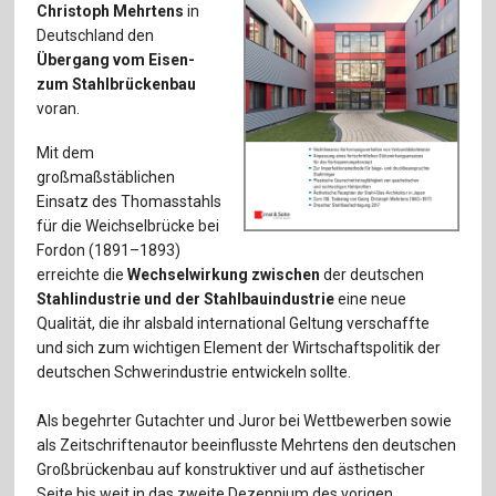
Für Autor:innen
Christoph Mehrtens
in
Deutschland den
Verlag
Übergang vom Eisen-
zum Stahlbrückenbau
Sprache / Language: DE
Sprache / Language: EN
voran.
Mit dem
großmaßstäblichen
Einsatz des Thomasstahls
für die Weichselbrücke bei
Fordon (1891–1893)
erreichte die
Wechselwirkung zwischen
der deutschen
Stahlindustrie und der Stahlbauindustrie
eine neue
Qualität, die ihr alsbald international Geltung verschaffte
und sich zum wichtigen Element der Wirtschaftspolitik der
deutschen Schwerindustrie entwickeln sollte.
Als begehrter Gutachter und Juror bei Wettbewerben sowie
als Zeitschriftenautor beeinflusste Mehrtens den deutschen
Großbrückenbau auf konstruktiver und auf ästhetischer
Seite bis weit in das zweite Dezennium des vorigen