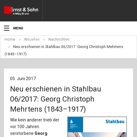
MENU
Home
Aktuelles
Nachrichten
Aktuelles
Neu erschienen in Stahlbau 06/2017: Georg Christoph Mehrtens
(1843–1917)
Veranstaltungen
Angebote
05. Juni 2017
Fachgebiete
Neu erschienen in Stahlbau
Produkte
06/2017: Georg Christoph
Mehrtens (1843–1917)
Werben
Wie kein anderer trieb der
Service
vor 100 Jahren
verstorbene
Georg