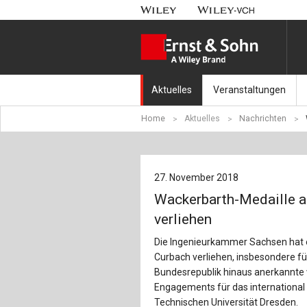
Aktuelles
Veranstaltungen
Home
Aktuelles
Nachrichten
Nachrichten
Münchener Kranbahnt
Aktuell erschienen
Fachkonferenz Brück
27. November 2018
Erscheint in Kürze
Symposium Ingenieur
Wackerbarth-Medaille a
Beton-Kalender-Tag 2
verliehen
Die Ingenieurkammer Sachsen hat 
Veranstaltungskalen
Curbach verliehen, insbesondere für
Bundesrepublik hinaus anerkannte 
Engagements für das internation
Technischen Universität Dresden.