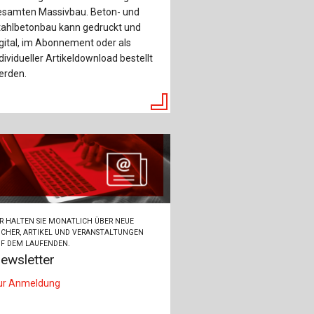
ch
esamten Massivbau. Beton- und
tahlbetonbau kann gedruckt und
u
gital, im Abonnement oder als
dividueller Artikeldownload bestellt
au
erden.
bau
R HALTEN SIE MONATLICH ÜBER NEUE
CHER, ARTIKEL UND VERANSTALTUNGEN
F DEM LAUFENDEN.
ewsletter
ur Anmeldung