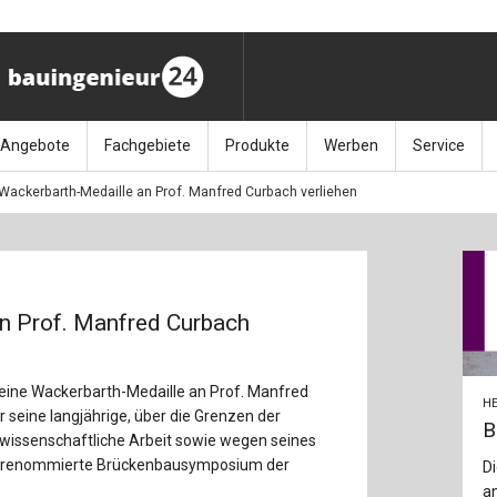
Angebote
Fachgebiete
Produkte
Werben
Service
Wackerbarth-Medaille an Prof. Manfred Curbach verliehen
ag (11.9.26)
Stellenmarkt
Architektur
Bücher
Media-Planung
Info-Materia
Geotech
enbautage (10.–11.11.26)
Sonderdrucke
Bauausführung
Kalender / Jahrbücher
Presse
Glasbau
baukunst (26.11.26)
Kalender-Preisreduzierung
Bauen im Bestand
Zeitschriften
Newsletter 
Grundla
n Prof. Manfred Curbach
027 (3.12.26)
Baumanagement
Themenhefte
FAQ
Holzbau
eine Wackerbarth-Medaille an Prof. Manfred
der
Bauphysik
Artikeldatenbank / Kalenderrecherche
Wiley Online
Ingenie
HE
 seine langjährige, über die Grenzen der
B
wissenschaftliche Arbeit sowie wegen seines
Baurecht
Mauerw
al renommierte Brückenbausymposium der
Di
a