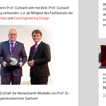
Baustoffe
Sachbu
g
Herrn Prof. Curbach sehr herzlich. Prof. Curbach
S
Bautechnikgeschichte
Stahlba
g verbunden, u.a. als Mitglied des Fachbeirats der
di
onbau
und
Civil Engineering Design
.
in
Betonbau
Tunnelb
w
Brückenbau
Verbund
E&S Zeitlos
WI
BÜ
AU
N
) erhält die Wackerbarth-Medaille von Prof. Dr.-
Z
r Ingenieurkammer Sachsen