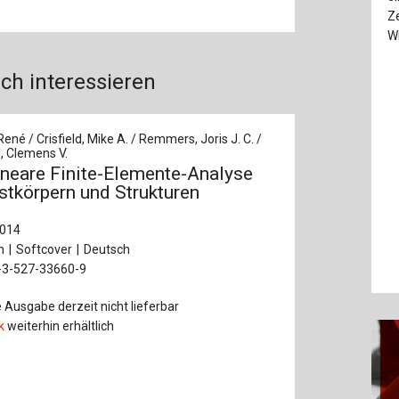
Ze
Wi
ch interessieren
René / Crisfield, Mike A. / Remmers, Joris J. C. /
, Clemens V.
ineare Finite-Elemente-Analyse
stkörpern und Strukturen
2014
n
Softcover
Deutsch
-3-527-33660-9
 Ausgabe derzeit nicht lieferbar
k
weiterhin erhältlich