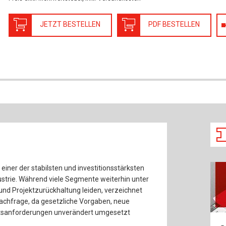
Baustoffe
Sachbu
JETZT BESTELLEN
PDF BESTELLEN
Bautechnikgeschichte
Stahlba
Betonbau
Tunnelb
Brückenbau
Verbund
E&S Zeitlos
einer der stabilsten und investitionsstärksten
strie. Während viele Segmente weiterhin unter
nd Projektzurückhaltung leiden, verzeichnet
achfrage, da gesetzliche Vorgaben, neue
tsanforderungen unverändert umgesetzt