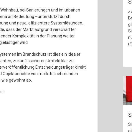
S
Wohnbau, bei Sanierungen und im urbanen
Z
ema an Bedeutung –unterstützt durch
B
anung und neue, effizientere Systemlösungen.
gi
de, dass der Markt aufgrund verschärfter
S
mender Komplexität in der Planung weiter
n
elastiger wird.
(E
ystemen im Brandschutz ist dies ein idealer
vanten, zukunftssicheren Umfeld klar zu
derveröffentlichung Entscheidungsträger direkt
nd Objektberichte von marktteilnehmenden
 wie gewohnt ab.
e:
S
S
ei