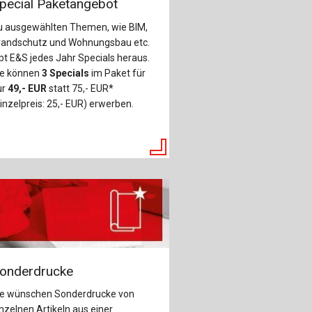
pecial Paketangebot
u ausgewählten Themen, wie BIM,
randschutz und Wohnungsbau etc.
bt E&S jedes Jahr Specials heraus.
ie können
3 Specials
im Paket für
ur
49,- EUR
statt 75,- EUR*
inzelpreis: 25,- EUR) erwerben.
onderdrucke
ie wünschen Sonderdrucke von
nzelnen Artikeln aus einer