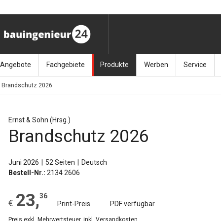
Angebote
Fachgebiete
Produkte
Werben
Service
Brandschutz 2026
ag (11.9.26)
Stellenmarkt
Architektur
Bücher
Media-Planung
Info-Materia
Geotech
enbautage (10.–11.11.26)
Sonderdrucke
Bauausführung
Kalender / Jahrbücher
Presse
Glasbau
Ernst & Sohn (Hrsg.)
Brandschutz 2026
baukunst (26.11.26)
Kalender-Preisreduzierung
Bauen im Bestand
Zeitschriften
Newsletter 
Grundla
027 (3.12.26)
Baumanagement
Themenhefte
FAQ
Holzbau
Juni 2026
52 Seiten
Deutsch
Bestell-Nr.:
2134 2606
der
Bauphysik
Artikeldatenbank / Kalenderrecherche
Wiley Online
Ingenie
23
,
36
Baurecht
Mauerw
€
Print-Preis
PDF verfügbar
Preis exkl. Mehrwertsteuer, inkl. Versandkosten