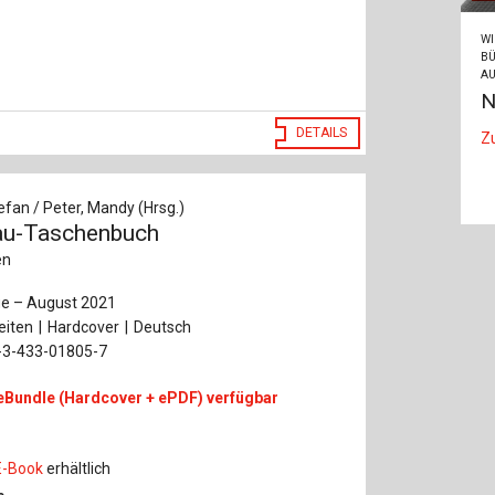
WI
BÜ
AU
N
DETAILS
Z
efan / Peter, Mandy (Hrsg.)
au-Taschenbuch
en
ge – August 2021
eiten
Hardcover
Deutsch
-3-433-01805-7
eBundle (Hardcover + ePDF) verfügbar
E-Book
erhältlich