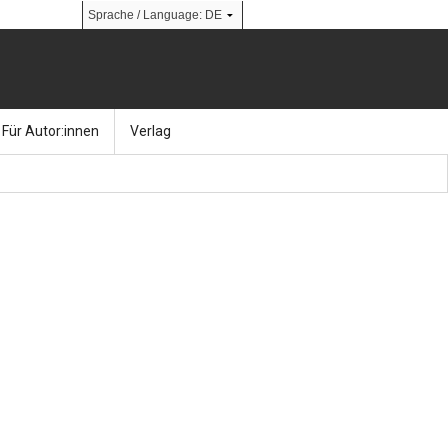
Für Autor:innen
Verlag
l
nik
Bücher
Über Ernst & Sohn
Kalender
Ansprechpartner:innen
& Social Media
gen
Zeitschriften
So finden Sie uns
bauingenieur24 – Berufsportal
 Library
urbau
Ingenieurbaupreis
erkbau
Studentenförderung