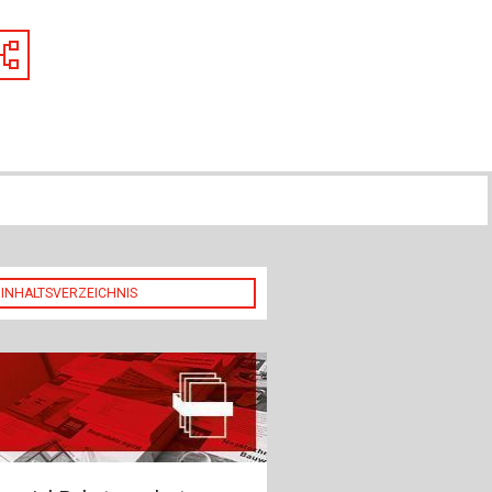
ch
u
au
bau
INHALTSVERZEICHNIS