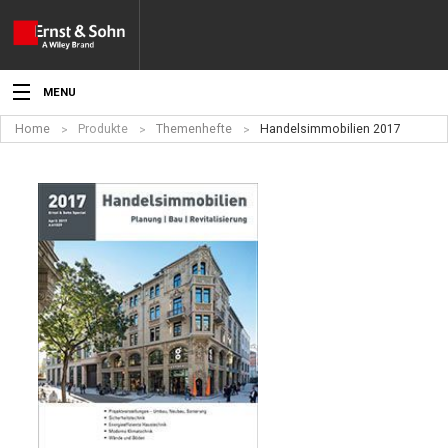
MENU
Home
Produkte
Themenhefte
Handelsimmobilien 2017
Aktuelles
Veranstaltungen
Angebote
Fachgebiete
Produkte
Werben
Service