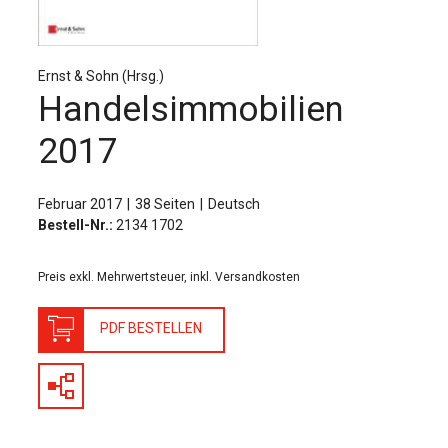
Für Autor:innen
Verlag
Ernst & Sohn (Hrsg.)
Sprache / Language: DE
Sprache / Language: EN
Handelsimmobilien
2017
Februar 2017
38 Seiten
Deutsch
Bestell-Nr.:
2134 1702
Preis exkl. Mehrwertsteuer, inkl. Versandkosten
PDF BESTELLEN