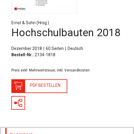
Für Autor:innen
Verlag
Ernst & Sohn (Hrsg.)
Sprache / Language: DE
Sprache / Language: EN
Hochschulbauten 2018
Dezember 2018
60 Seiten
Deutsch
Bestell-Nr.:
2134-1818
Preis exkl. Mehrwertsteuer, inkl. Versandkosten
PDF BESTELLEN