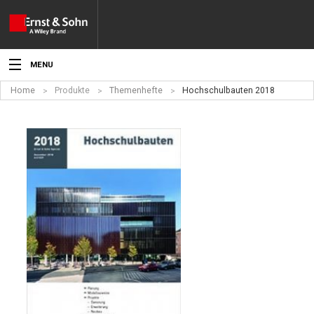
MENU
Home
Produkte
Themenhefte
Hochschulbauten 2018
Aktuelles
Veranstaltungen
Angebote
Fachgebiete
Produkte
Werben
Service