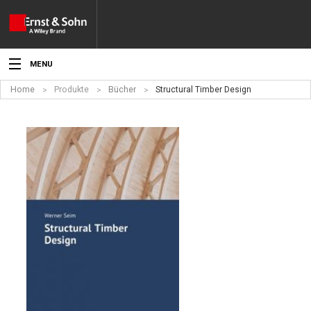
MENU
Home
Produkte
Bücher
Structural Timber Design
Aktuelles
Veranstaltungen
Angebote
Fachgebiete
Produkte
Werben
Service