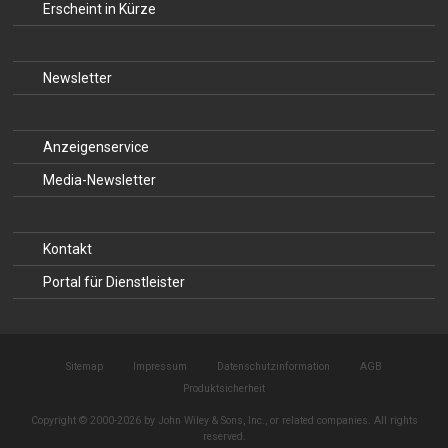
Erscheint in Kürze
Newsletter
Anzeigenservice
Media-Newsletter
Kontakt
Portal für Dienstleister
Sitemap
Impressum
Datenschutzinformation
AGB
Produktsicherheit
Copyright © 2000-2026 by John Wiley & Sons, Inc., or related companies. All rights
reserved.