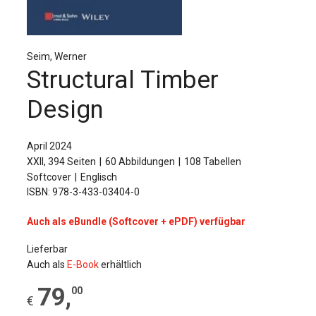
Für Autor:innen
Verlag
Seim, Werner
Sprache / Language: DE
Sprache / Language: EN
Structural Timber
Design
April 2024
XXII, 394 Seiten
60 Abbildungen
108 Tabellen
Softcover
Englisch
ISBN: 978-3-433-03404-0
Auch als eBundle (Softcover + ePDF) verfügbar
Lieferbar
Auch als
E-Book
erhältlich
79
,
00
€