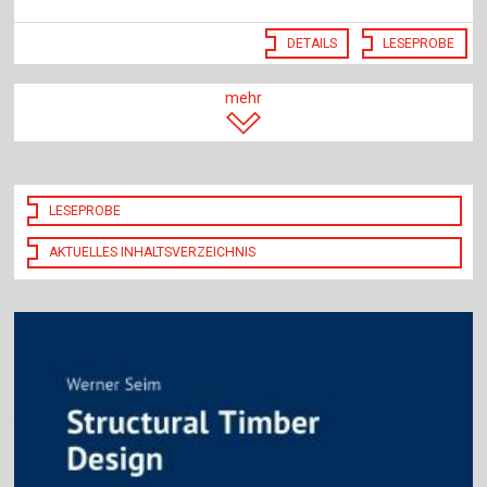
DETAILS
LESEPROBE
mehr
LESEPROBE
AKTUELLES INHALTSVERZEICHNIS