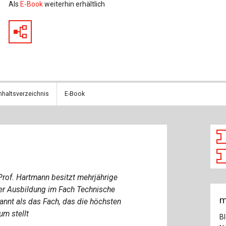
Baustoffe
Sachbu
Als
E-Book
weiterhin erhältlich
Bautechnikgeschichte
Stahlba
Betonbau
Tunnelb
Brückenbau
Verbund
nhaltsverzeichnis
E-Book
E&S Zeitlos
Prof. Hartmann besitzt mehrjährige
der Ausbildung im Fach Technische
m
annt als das Fach, das die höchsten
m stellt
B