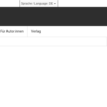
Für Autor:innen
Verlag
l
nik
Bücher
Über Ernst & Sohn
Kalender
Ansprechpartner:innen
& Social Media
gen
Zeitschriften
So finden Sie uns
bauingenieur24 – Berufsportal
 Library
urbau
Ingenieurbaupreis
erkbau
Studentenförderung