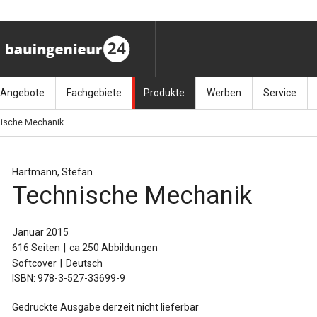
Angebote
Fachgebiete
Produkte
Werben
Service
ische Mechanik
ag (11.9.26)
Stellenmarkt
Architektur
Bücher
Media-Planung
Info-Materia
Geotech
enbautage (10.–11.11.26)
Sonderdrucke
Bauausführung
Kalender / Jahrbücher
Presse
Glasbau
Hartmann, Stefan
Technische Mechanik
baukunst (26.11.26)
Kalender-Preisreduzierung
Bauen im Bestand
Zeitschriften
Newsletter 
Grundla
027 (3.12.26)
Baumanagement
Themenhefte
FAQ
Holzbau
Januar 2015
616 Seiten
ca 250 Abbildungen
der
Bauphysik
Artikeldatenbank / Kalenderrecherche
Wiley Online
Ingenie
Softcover
Deutsch
ISBN: 978-3-527-33699-9
Baurecht
Mauerw
Gedruckte Ausgabe derzeit nicht lieferbar