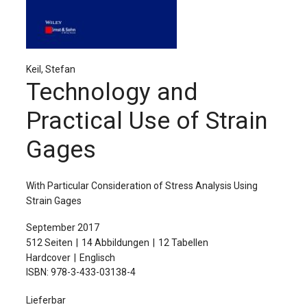
Für Autor:innen
Verlag
Sprache / Language: DE
Sprache / Language: EN
Keil, Stefan
Technology and
Practical Use of Strain
Gages
With Particular Consideration of Stress Analysis Using
Strain Gages
September 2017
512 Seiten
14 Abbildungen
12 Tabellen
Hardcover
Englisch
ISBN: 978-3-433-03138-4
Lieferbar