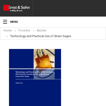
MENU
Home
Produkte
Bücher
Aktuelles
Technology and Practical Use of Strain Gages
Veranstaltungen
Angebote
Fachgebiete
Produkte
Werben
Service