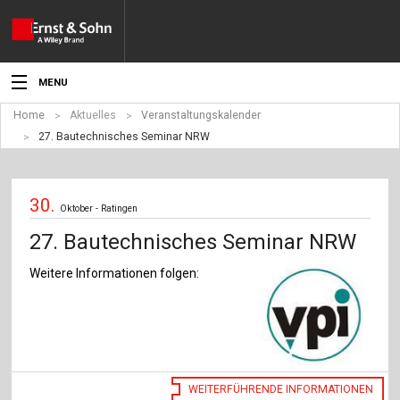
MENU
Home
Aktuelles
Veranstaltungskalender
Aktuelles
27. Bautechnisches Seminar NRW
Veranstaltungen
30.
Angebote
Oktober - Ratingen
27. Bautechnisches Seminar NRW
Fachgebiete
Weitere Informationen folgen:
Produkte
Werben
Service
WEITERFÜHRENDE INFORMATIONEN