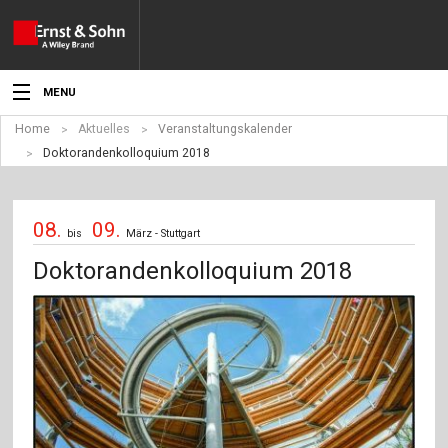
MENU
Home
Aktuelles
Veranstaltungskalender
Aktuelles
Doktorandenkolloquium 2018
Veranstaltungen
08.
09.
Angebote
bis
März - Stuttgart
Doktorandenkolloquium 2018
Fachgebiete
Produkte
Werben
Service