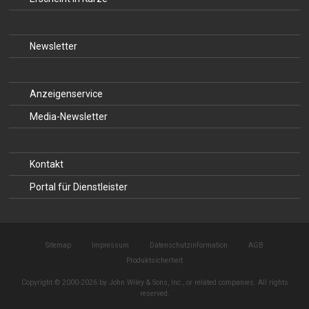
Newsletter
Anzeigenservice
Media-Newsletter
Kontakt
Portal für Dienstleister
Sitemap
Impressum
Datenschutzinformation
AGB
Produktsicherheit
Copyright © 2000-2026 by John Wiley & Sons, Inc., or related companies. All rights
reserved.