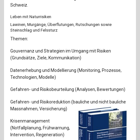
Für Autor:innen
Schweiz.
Verlag
Leben mit Naturrisiken
Lawinen, Murgänge, Überflutungen, Rutschungen sowie
Sprache / Language: DE
Sprache / Language: EN
Steinschlag und Felssturz
Themen:
Gouvernanz und Strategien im Umgang mit Risiken
(Grundsätze, Ziele, Kommunikation)
Datenerhebung und Modellierung (Monitoring, Prozesse,
Technologien, Modelle)
Gefahren- und Risikobeurteilung (Analysen, Bewertungen)
Gefahren- und Risikoreduktion (bauliche und nicht bauliche
Massnahmen, Versicherung)
Krisenmanagement
(Notfallplanung, Frühwarnung,
Intervention, Regeneration)