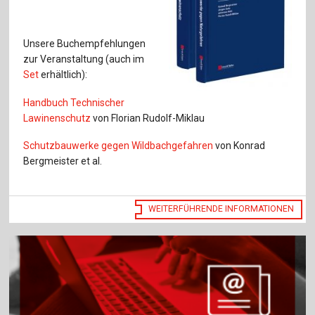
Unsere Buchempfehlungen
zur Veranstaltung (auch im
Set
erhältlich):
Handbuch Technischer
Lawinenschutz
von Florian Rudolf-Miklau
Schutzbauwerke gegen Wildbachgefahren
von Konrad
Bergmeister et al.
WEITERFÜHRENDE INFORMATIONEN