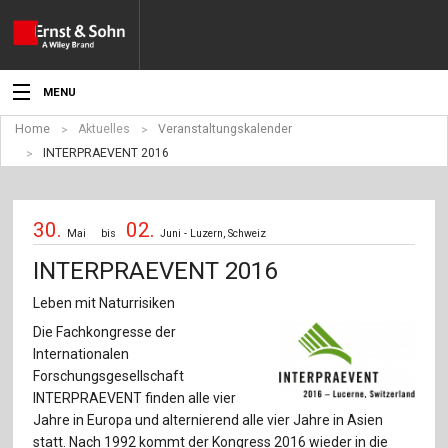
MENU
Home
Aktuelles
Veranstaltungskalender
Aktuelles
INTERPRAEVENT 2016
Veranstaltungen
30.
02.
Angebote
Mai
bis
Juni - Luzern, Schweiz
INTERPRAEVENT 2016
Fachgebiete
Leben mit Naturrisiken
Produkte
Die Fachkongresse der
Internationalen
Werben
Forschungsgesellschaft
INTERPRAEVENT finden alle vier
Service
Jahre in Europa und alternierend alle vier Jahre in Asien
statt. Nach 1992 kommt der Kongress 2016 wieder in die