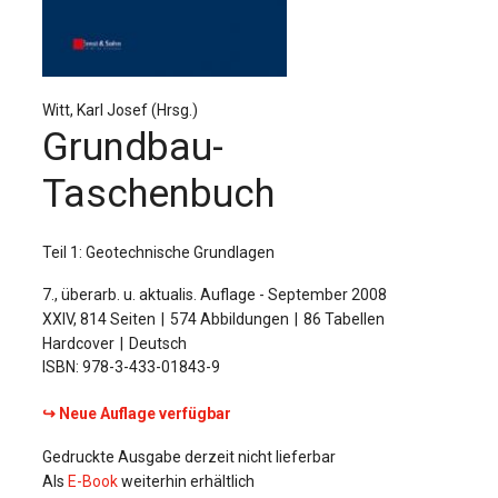
Für Autor:innen
Verlag
Sprache / Language: DE
Sprache / Language: EN
Witt, Karl Josef (Hrsg.)
Grundbau-
Taschenbuch
Teil 1: Geotechnische Grundlagen
7., überarb. u. aktualis. Auflage - September 2008
XXIV, 814 Seiten
574 Abbildungen
86 Tabellen
Hardcover
Deutsch
ISBN: 978-3-433-01843-9
↪ Neue Auflage verfügbar
Gedruckte Ausgabe derzeit nicht lieferbar
Als
E-Book
weiterhin erhältlich