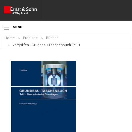
MENU
Home
Produkte
Bücher
Aktuelles
vergriffen - Grundbau-Taschenbuch Teil 1
Veranstaltungen
Angebote
Fachgebiete
Produkte
Werben
Service