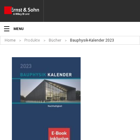
MENU
Home
Produkte
Bücher
Bauphysik-Kalender 2023
Aktuelles
Veranstaltungen
Angebote
Fachgebiete
Produkte
Werben
Service