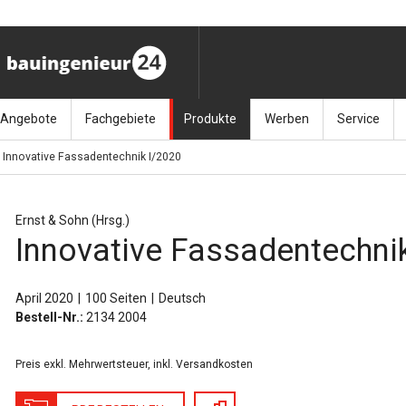
Angebote
Fachgebiete
Produkte
Werben
Service
Innovative Fassadentechnik I/2020
ag (11.9.26)
Stellenmarkt
Architektur
Bücher
Media-Planung
Info-Materia
Geotech
enbautage (10.–11.11.26)
Sonderdrucke
Bauausführung
Kalender / Jahrbücher
Presse
Glasbau
Ernst & Sohn (Hrsg.)
Innovative Fassadentechni
baukunst (26.11.26)
Kalender-Preisreduzierung
Bauen im Bestand
Zeitschriften
Newsletter 
Grundla
027 (3.12.26)
Baumanagement
Themenhefte
FAQ
Holzbau
April 2020
100 Seiten
Deutsch
Bestell-Nr.:
2134 2004
der
Bauphysik
Artikeldatenbank / Kalenderrecherche
Wiley Online
Ingenie
Preis exkl. Mehrwertsteuer, inkl. Versandkosten
Baurecht
Mauerw