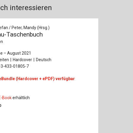
ch interessieren
efan / Peter, Mandy (Hrsg.)
au-Taschenbuch
en
ge – August 2021
eiten
Hardcover
Deutsch
-3-433-01805-7
eBundle (Hardcover + ePDF) verfügbar
E-Book
erhältlich
0