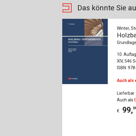
Das könnte Sie au
Winter, St
Holzb
Grundlag
10. Aufla
XIV, 546 S
ISBN: 978
Auch als 
Lieferbar
Auch als
99
,
0
€