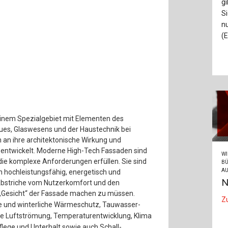
gi
S
n
(E
einem Spezialgebiet mit Elementen des
aues, Glaswesens und der Haustechnik bei
 an ihre architektonische Wirkung und
 entwickelt. Moderne High-Tech Fassaden sind
WI
die komplexe Anforderungen erfüllen. Sie sind
BÜ
AU
ch hochleistungsfähig, energetisch und
N
 Abstriche vom Nutzerkomfort und den
„Gesicht“ der Fassade machen zu müssen.
Z
he und winterliche Wärmeschutz, Tauwasser-
rte Luftströmung, Temperaturentwicklung, Klima
lege und Unterhalt sowie auch Schall-,