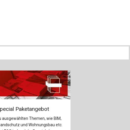
ch
u
au
bau
pecial Paketangebot
u ausgewählten Themen, wie BIM,
randschutz und Wohnungsbau etc.