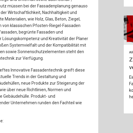
chutz müssen bei der Fassadenplanung genauso
der Wirtschaftlichkeit, Nachhaltigkeit und
e Materialien, wie Holz, Glas, Beton, Ziegel,
nen von klassischen Pfosten-Riegel-Fassaden
fassaden, begrünte Fassaden und
r Lösungskompetenz und Kreativität der Planer
ßen Systemvielfalt und der Kompatibilität mit
emen sowie Sonnenschutzelementen steht den
AR
ntechnik zur Verfügung.
Z
v
ftes Innovative Fassadentechnik greift diese
tuelle Trends in der Gestaltung und
Ei
udehüllen, neue Produkte zur Steigerung der
Fa
wie über neue Richtlinien, Normen und
k
e Gebäudehülle. Produkt- und
he
ender Unternehmen runden den Fachteil wie
e: