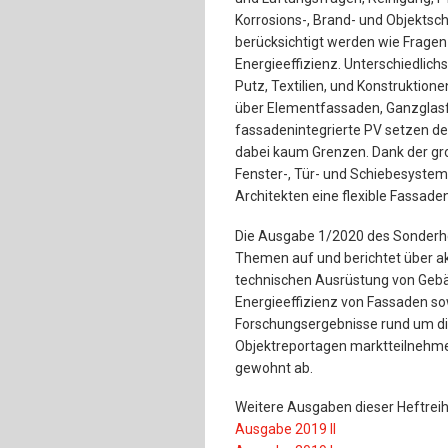
Korrosions-, Brand- und Objekts
berücksichtigt werden wie Fragen 
Energieeffizienz. Unterschiedlichst
Putz, Textilien, und Konstruktio
über Elementfassaden, Ganzglas
fassadenintegrierte PV setzen de
dabei kaum Grenzen. Dank der gro
Fenster-, Tür- und Schiebesyst
Architekten eine flexible Fassade
Die Ausgabe 1/2020 des Sonderhe
Themen auf und berichtet über ak
technischen Ausrüstung von Gebä
Energieeffizienz von Fassaden so
Forschungsergebnisse rund um di
Objektreportagen marktteilnehm
gewohnt ab.
Weitere Ausgaben dieser Heftreih
Ausgabe 2019 II