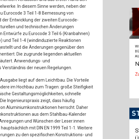
elwerke. In diesem Sinne werden, neben der
u Eurocode 3 Teil 1-8 Bemessung von
d der Entwicklung der zweiten Eurocode-
kturellen und technischen Änderungen
uen Entwürfe zu Eurocode 3 Teil 6 (Kranbahnen)
) und Teil 1-4 (windinduzierte Reaktionen
WI
estellt und die Änderungen gegenüber den
BÜ
entiert. Die zugrunde liegenden aktuellen
AU
läutert. Anwendungs- und
N
s Verständnis der neuen Regelungen.
Z
Ausgabe liegt auf dem Leichtbau. Die Vorteile
ere im Hochbau zum Tragen: große Steifigkeit
nische Gestaltungsmöglichkeiten, schnelle
 Ingenieurspraxis zeigt, dass häufig
von Aluminiumkonstruktionen herrscht. Daher
mkonstruktionen aus dem Stahlbau-Kalender
 Anregungen und Wünschen der Leser:innen
 hauptsächlich mit DIN EN 1999 Teil 1-1. Weitere
S
rungen zu den spezifischen Konstruktions- und
Ü