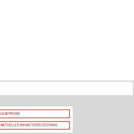
ch
u
au
bau
LESEPROBE
AKTUELLES INHALTSVERZEICHNIS