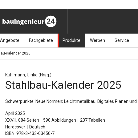
Angebote
Fachgebiete
Produkte
Werben
Service
bau-Kalender 2025
ag (11.9.26)
Stellenmarkt
Architektur
Bücher
Media-Planung
Info-Materia
Geotech
enbautage (10.–11.11.26)
Sonderdrucke
Bauausführung
Kalender / Jahrbücher
Presse
Glasbau
Kuhlmann, Ulrike (Hrsg.)
Stahlbau-Kalender 2025
baukunst (26.11.26)
Kalender-Preisreduzierung
Bauen im Bestand
Zeitschriften
Newsletter 
Grundla
027 (3.12.26)
Baumanagement
Themenhefte
FAQ
Holzbau
Schwerpunkte: Neue Normen; Leichtmetallbau; Digitales Planen und
der
Bauphysik
Artikeldatenbank / Kalenderrecherche
Wiley Online
Ingenie
April 2025
XXVIII, 884 Seiten
590 Abbildungen
237 Tabellen
Baurecht
Mauerw
Hardcover
Deutsch
ISBN: 978-3-433-03450-7