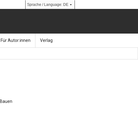
Für Autor:innen
Verlag
l
nik
Bücher
Über Ernst & Sohn
Kalender
Ansprechpartner:innen
& Social Media
gen
Zeitschriften
So finden Sie uns
bauingenieur24 – Berufsportal
 Bauen
 Library
urbau
Ingenieurbaupreis
erkbau
Studentenförderung