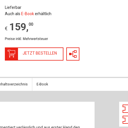
Baustoffe
Sachbu
Lieferbar
Auch als
E-Book
erhältlich
Bautechnikgeschichte
Stahlba
159
,
00
€
Betonbau
Tunnelb
Preise inkl. Mehrwertsteuer
Brückenbau
Verbund
JETZT BESTELLEN
E&S Zeitlos
nhaltsverzeichnis
E-Book
entiert verlässlich und aus erster Hand den