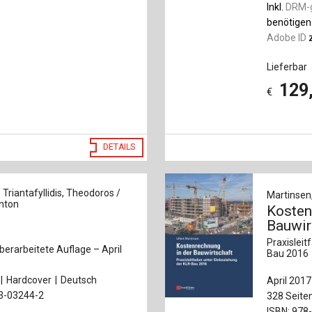
Inkl.
DRM-
benötigen
Adobe ID
z
Lieferbar
129
€
DETAILS
 Triantafyllidis, Theodoros /
Martinsen,
nton
Kosten
n
Bauwir
Praxisleit
überarbeitete Auflage – April
Bau 2016
Hardcover
Deutsch
April 2017
33-03244-2
328 Seite
ISBN: 978