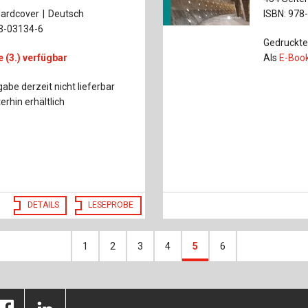
ardcover
Deutsch
ISBN: 978
33-03134-6
Gedruckte 
 (3.) verfügbar
Als
E-Boo
be derzeit nicht lieferbar
erhin erhältlich
DETAILS
LESEPROBE
1
2
3
4
5
6