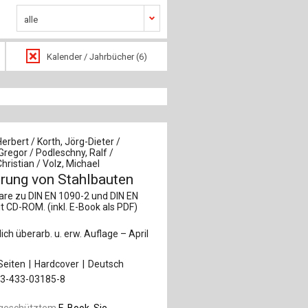
alle
Kalender / Jahrbücher (6)
erbert / Korth, Jörg-Dieter /
regor / Podleschny, Ralf /
ristian / Volz, Michael
rung von Stahlbauten
e zu DIN EN 1090-2 und DIN EN
t CD-ROM. (inkl. E-Book als PDF)
lich überarb. u. erw. Auflage – April
Seiten
Hardcover
Deutsch
-3-433-03185-8
geschütztem
E-Book, Sie