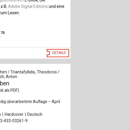
 z.B.
Adobe Digital Editions
und eine
um Lesen.
,
70
DETAILS
chim / Triantafyllidis, Theodoros /
ch, Anton
ben
ook als PDF)
ändig überarbeitete Auflage – April
n
Hardcover
Deutsch
-3-433-03261-9