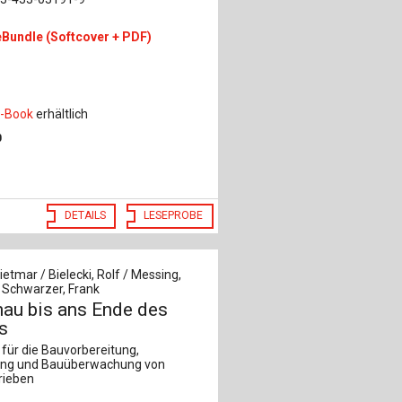
eBundle (Softcover + PDF)
r
-Book
erhältlich
0
DETAILS
LESEPROBE
ietmar / Bielecki, Rolf / Messing,
 Schwarzer, Frank
nau bis ans Ende des
s
für die Bauvorbereitung,
ng und Bauüberwachung von
rieben