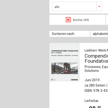
alle
Bücher (49)
Sortieren nach:
alphabeti
Liebherr-Werk 
Compendi
Foundation
Processes, Equi
Solutions
Juni 2019
ca 280 Seiten
ISBN: 978-3-4
Lieferbar
00