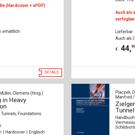
dle (Hardcover + ePDF)
Auch als 
verfügba
k
erhältlich
Lieferbar
Auch als
E
44
,
9
€
DETAILS
Placzek, D
 Müller, Clemens (Hrsg.)
Manfred /
g in Heavy
Zielge
ion
Tunnel
, Tunnels, Foundations
Handbuch 
Vermessu
6
Schildvort
n
Hardcover
Englisch