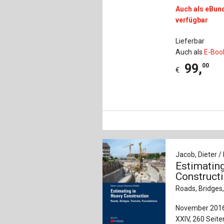
Auch als eBun
verfügbar
Lieferbar
Auch als
E-Boo
99
,
00
€
Jacob, Dieter /
Estimatin
Construct
Roads, Bridges
November 201
XXIV, 260 Seite