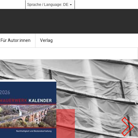
Für Autor:innen
Verlag
l
nik
Bücher
Über Ernst & Sohn
Kalender
Ansprechpartner:innen
& Social Media
gen
Zeitschriften
So finden Sie uns
bauingenieur24 – Berufsportal
 Library
urbau
Ingenieurbaupreis
erkbau
Studentenförderung