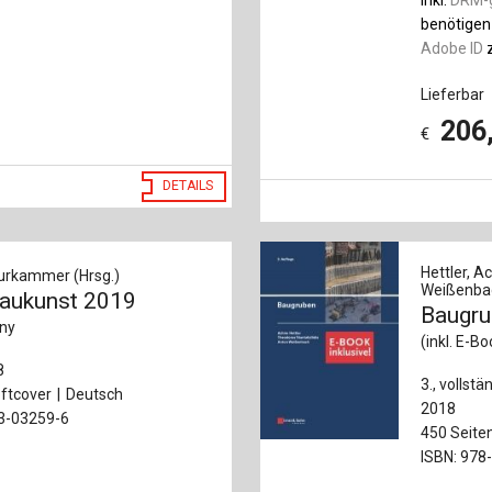
benötigen
Adobe ID
z
Lieferbar
206
€
DETAILS
Hettler, A
urkammer (Hrsg.)
Weißenba
baukunst 2019
Baugru
ny
(inkl. E-B
8
3., vollst
ftcover
Deutsch
2018
33-03259-6
450 Seite
ISBN: 978