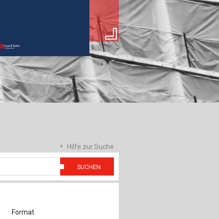
ch
u
au
bau
Hilfe zur Suche
SUCHEN
Format