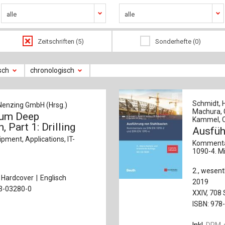
alle
alle
Zeitschriften (5)
Sonderhefte (0)
sch
chronologisch
Schmidt, H
Nenzing GmbH (Hrsg.)
Machura, G
um Deep
Kammel, Ch
, Part 1: Drilling
Ausfüh
pment, Applications, IT-
Kommentar
1090-4. Mi
2., wesent
Hardcover
Englisch
2019
33-03280-0
XXIV, 708 
ISBN: 978
Inkl.
DRM-