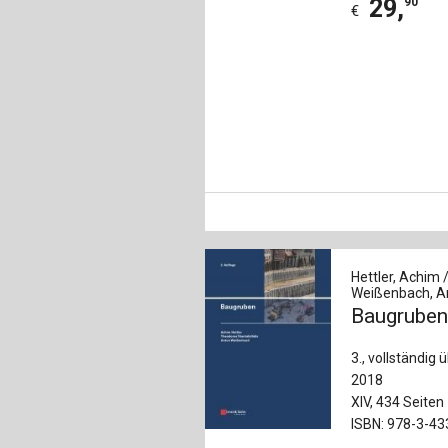
29
,
90
€
Hettler, Achim /
Weißenbach, A
Baugrube
3., vollständig 
2018
XIV, 434 Seiten
ISBN: 978-3-4