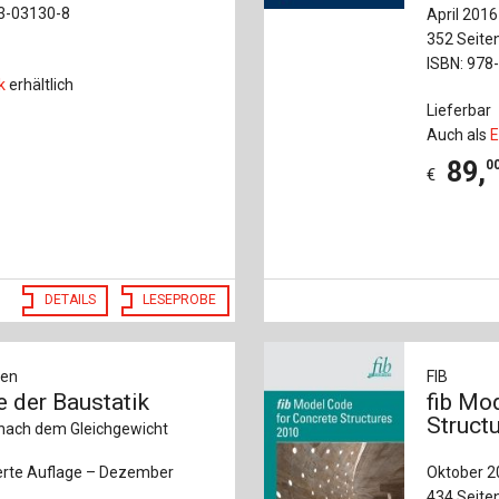
33-03130-8
April 2016
352 Seite
ISBN: 978
k
erhältlich
Lieferbar
Auch als
E
89
,
0
€
DETAILS
LESEPROBE
gen
FIB
 der Baustatik
fib Mo
Struct
nach dem Gleichgewicht
iterte Auflage – Dezember
Oktober 2
434 Seite