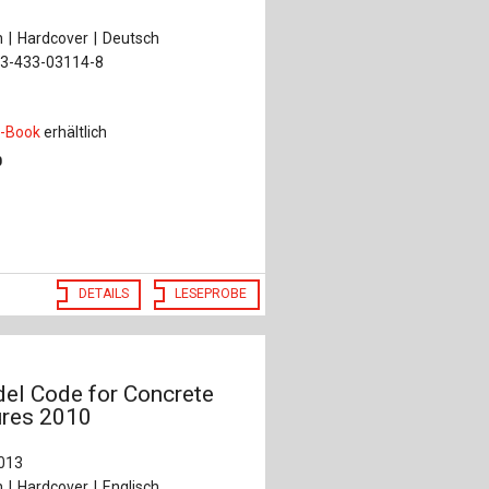
n
Hardcover
Deutsch
-3-433-03114-8
-Book
erhältlich
0
DETAILS
LESEPROBE
del Code for Concrete
ures 2010
013
n
Hardcover
Englisch