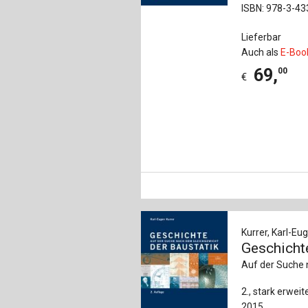
ISBN: 978-3-4
Lieferbar
Auch als
E-Boo
69
,
00
€
Kurrer, Karl-Eu
Geschichte
Auf der Suche 
2., stark erwe
2015