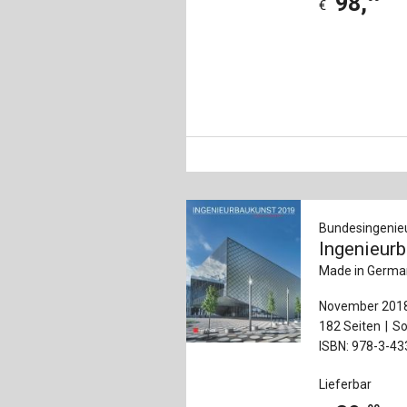
98
,
€
Bundesingenie
Ingenieur
Made in Germa
November 201
182 Seiten
So
ISBN: 978-3-4
Lieferbar