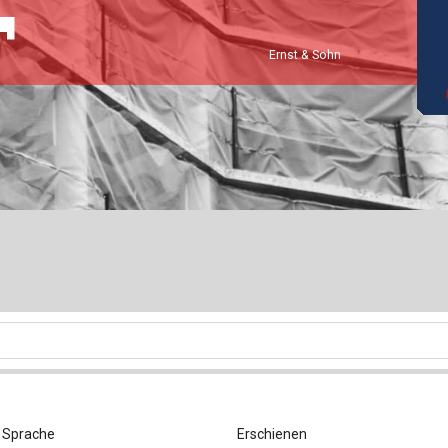
Baustoffe
Sachbu
Bautechnikgeschichte
Stahlba
Ernst & Sohn
Betonbau
Tunnelb
Brückenbau
Verbund
E&S Zeitlos
Sprache
Erschienen