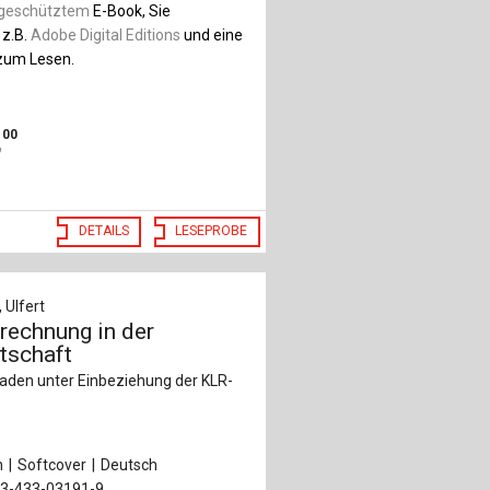
geschütztem
E-Book, Sie
 z.B.
Adobe Digital Editions
und eine
um Lesen.
,
00
DETAILS
LESEPROBE
 Ulfert
rechnung in der
tschaft
faden unter Einbeziehung der KLR-
n
Softcover
Deutsch
-3-433-03191-9