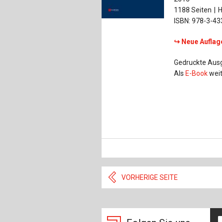
1188 Seiten
H
ISBN: 978-3-4
↪ Neue Auflage
Gedruckte Ausga
Als
E-Book
weit
VORHERIGE SEITE